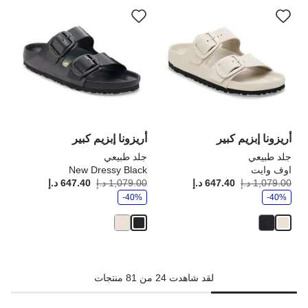
سيؤدي
سي
التفاعل
الت
مع
مع
ألوان
ألو
العينة
الع
إلى
إلى
تحديث
تحد
صورة
صو
المنتج
الم
أريزونا إبزيم كبير
أريزونا إبزيم كبير
جلد طبيعي
جلد طبيعي
اوف وايت
New Dressy Black
و
و
1,079.00 د.إ
647.40 د.إ
أصبح
كانت:
1,079.00 د.إ
647.40 د.إ
أصبح
كانت
ف
ف
-40%
ر
-40%
ر
لقد شاهدت 24 من 81 منتجات