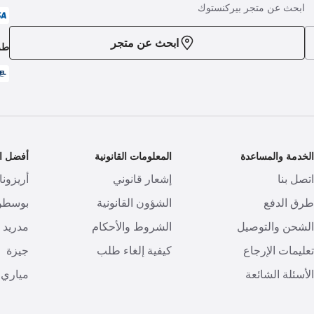
ابحث عن متجر بيركنستوك
ابحث عن متجر
طر
لخدمة والمساعدة
المعلومات القانونية
أفضل ال
تصل بنا
إشعار قانوني
أريزونا
رق الدفع
الشؤون القانونية
بوسطن
لشحن والتوصيل
الشروط والأحكام
مدريد
عليمات الإرجاع
كيفية إلغاء طلب
جيزة
لأسئلة الشائعة
مياري