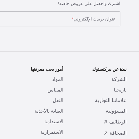
اشترك واحصل على عروض خاصة!
عنوان بريدك الإلكتروني
*
نبذة عن بيركنستوك
أمور يجب معرفتها
ا
الشركة
المواد
ا
تاريخنا
المقاس
ط
علاماتنا التجارية
النعل
ا
المسؤولية
العناية بالأحذية
ت
الاستدامة
ا
الوظائف
الاستمرارية
الصحافة