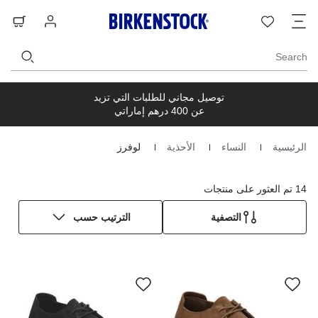
ت
قائمة
تسجيل
حق
ا
الرغبات
الدخول
ال
Search
توصيل مجاني للطلبات التي تزيد
عن 400 درهم إماراتي
الرئيسية
النساء
الأحذية
لوفرز
Homepage
14 تم العثور على منتجات
التصفية
الترتيب حسب
سيؤدي
سي
التفاعل
الت
مع
مع
ألوان
ألو