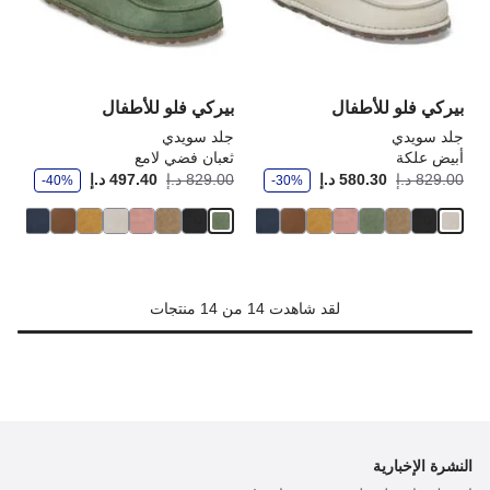
تحديث
تحد
صورة
صو
المنتج
الم
بيركي فلو للأطفال
بيركي فلو للأطفال
جلد سويدي
جلد سويدي
أبيض علكة
ثعبان فضي لامع
و
و
أصبح
كانت:
أصبح
كانت
829.00 د.إ
580.30 د.إ
829.00 د.إ
497.40 د.إ
-40%
-30%
ف
ف
ر
ر
لقد شاهدت 14 من 14 منتجات
النشرة الإخبارية