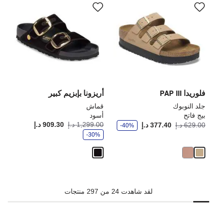
التفاعل
الت
مع
مع
ألوان
ألو
العينة
الع
إلى
إلى
تحديث
تحد
صورة
صو
المنتج
الم
فلوريدا PAP III
أريزونا بإبزيم كبير
جلد النوبوك
قماش
بيج فاتح
أسود
و
و
أصبح
كانت:
1,299.00 د.إ
909.30 د.إ
أصبح
كانت
629.00 د.إ
377.40 د.إ
-40%
ف
ف
ر
-30%
ر
لقد شاهدت 24 من 297 منتجات