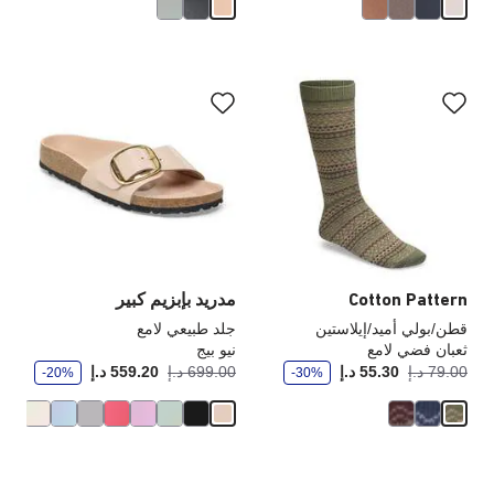
سيؤدي
سي
التفاعل
الت
مع
مع
ألوان
ألو
العينة
الع
إلى
إلى
تحديث
تحد
صورة
صو
المنتج
الم
Cotton Pattern
مدريد بإبزيم كبير
قطن/بولي أميد/إيلاستين
جلد طبيعي لامع
ثعبان فضي لامع
نيو بيج
و
و
أصبح
كانت:
أصبح
كانت
79.00 د.إ
55.30 د.إ
699.00 د.إ
559.20 د.إ
-20%
-30%
ف
ف
ر
ر
سيؤدي
سي