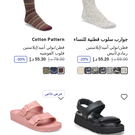
العينة
الع
إلى
إلى
تحديث
تحد
صورة
صو
المنتج
الم
جوارب سلوب قطنية للنساء
Cotton Pattern
قطن/بولي أميد/إيلاستين
قطن/بولي أميد/إيلاستين
رمادي/أبيض
قلوب الفوشيه
و
و
أصبح
كانت:
أصبح
كانت
69.00 د.إ
55.20 د.إ
79.00 د.إ
55.30 د.إ
-30%
-20%
ف
ف
ر
ر
سيؤدي
سي
عرض خاص
التفاعل
الت
مع
مع
ألوان
ألو
العينة
الع
إلى
إلى
تحديث
تحد
صورة
صو