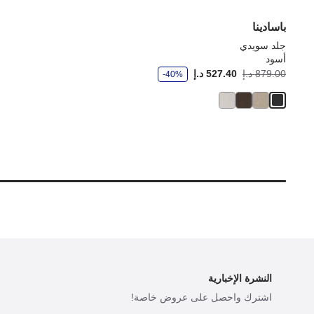
باسادينا
جلد سويدي
أسود
و
879.00 د.إ
527.40 د.إ
-40%
ف
ر
النشرة الإخبارية
اشترك واحصل على عروض خاصة!