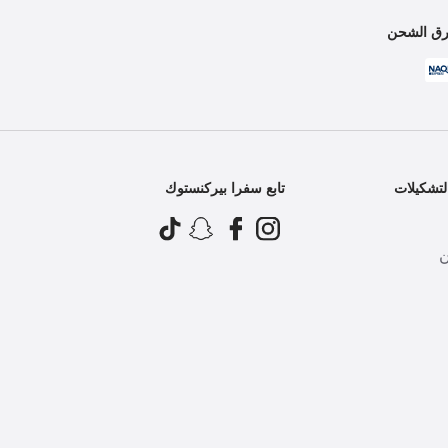
ق الشحن
تشكيلات
تابع سفرا بيركنستوك