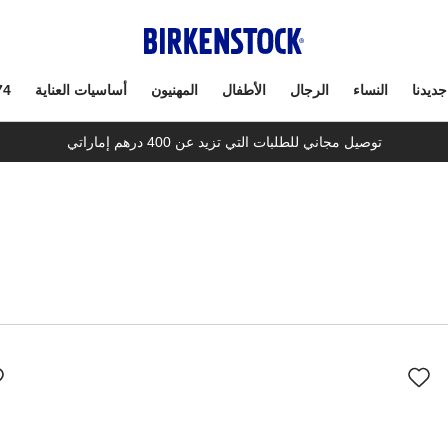
جديدنا
النساء
الرجال
الأطفال
المهنيون
أساسيات العناية
74
توصيل مجاني للطلبات التي تزيد عن 400 درهم إماراتي
سيؤدي
سي
التفاعل
الت
مع
مع
ألوان
ألو
العينة
العي