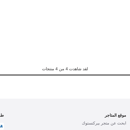
أصبح
كانت:
لقد شاهدت 4 من 4 منتجات
موقع المتاجر
طر
ابحث عن متجر بيركنستوك