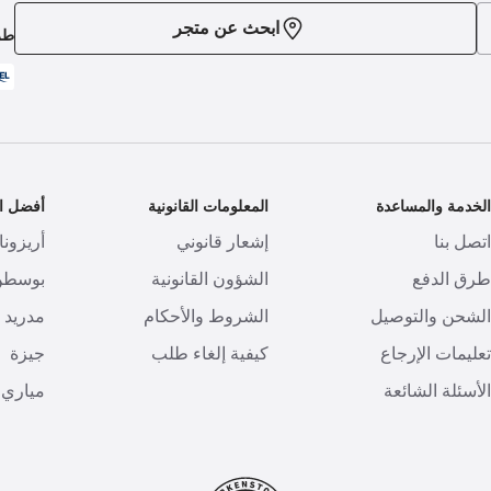
ابحث عن متجر
طر
لخدمة والمساعدة
المعلومات القانونية
أفضل ال
تصل بنا
إشعار قانوني
أريزونا
رق الدفع
الشؤون القانونية
بوسطن
لشحن والتوصيل
الشروط والأحكام
مدريد
عليمات الإرجاع
كيفية إلغاء طلب
جيزة
لأسئلة الشائعة
مياري