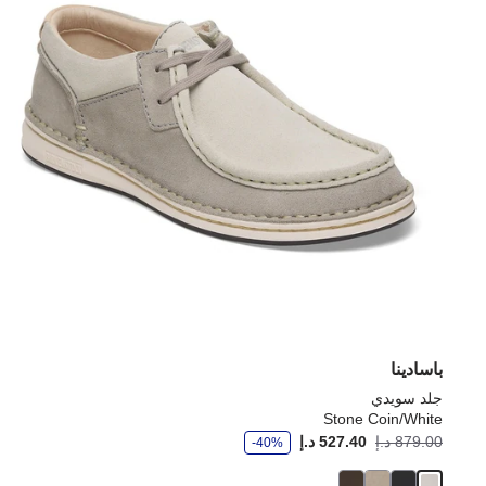
باسادينا
جلد سويدي
Stone Coin/White
و
879.00 د.إ
527.40 د.إ
-40%
ف
ر