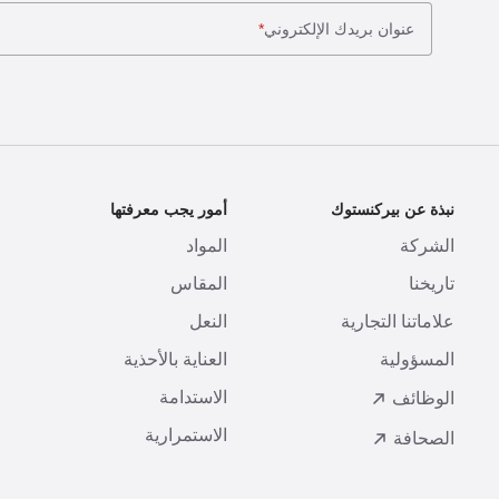
عنوان بريدك الإلكتروني
*
نبذة عن بيركنستوك
أمور يجب معرفتها
ا
الشركة
المواد
ا
تاريخنا
المقاس
ط
علاماتنا التجارية
النعل
ا
المسؤولية
العناية بالأحذية
ت
الاستدامة
ا
الوظائف
الاستمرارية
الصحافة