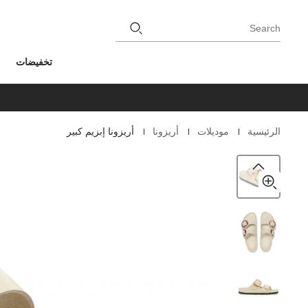
Search
تخفيضات
|
|
|
الرئيسية
موديلات
أريزونا
أريزونا إبزيم كبير
Homepage