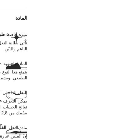
المادة
ميزة خاصة:
طرا
تأتي بطانة النع
الناعم والليّن.
المادة العلوية:
ج
يتمتع هذا النوع
الطبيعي. ويشمل
النعل الداخلي:
يمكن التعرف عل
تعالج الحبيبات 
بسُمك من 2,8 إلى 3,2 ملليمترات في المادة العلوية.
مادة النعل:
الفل
إنّ الفلّين عبا