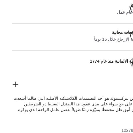
يل
جعات مجانية
لإرجاع خلال 15 يوماً
 الالمانية منذ عام 1774
ن بيركنستوك هو أحد التصميمات الكلاسيكية الأصلية التي طالما أسعدت
 على حدٍ سواء على مدى عقود. هذا الصندل البسيط ذو الشريطين
نيق ظل محتفظًا بتميّزه زمنًا طويلاً بفضل عامل الراحة الذي يوفره.
لمتقن مبطن بالكامل بجلد بيوماتو الناعم، وهو ما يجعله مريحًا بشكل
 الأبازيم بشكلها المصقول مظهر الحذاء الراقي. الجزء العلوي مصنوع
ي عالي الجودة الذي يتميز بطبقة لامعة برّاقة.
1027