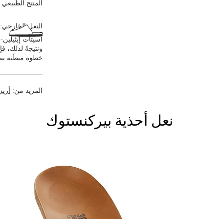
المنتج الطبيعي ع
النعل الخارجي:
أسيتات إيثيلين-
ونتيجةً لذلك، ف
خطوة مبطّنة ببط
المزيد من:
أريز
نعل أحذية بيركنستوك