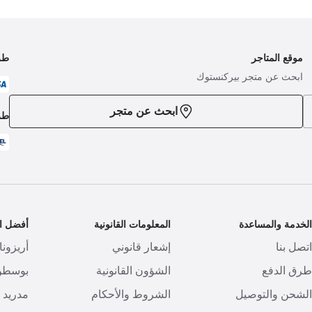
موقع المتاجر
طر
ابحث عن متجر بيركنستوك
ابحث عن متجر
طر
لخدمة والمساعدة
المعلومات القانونية
أفضل ال
تصل بنا
إشعار قانوني
أريزونا
رق الدفع
الشؤون القانونية
بوسطن
لشحن والتوصيل
الشروط والأحكام
مدريد