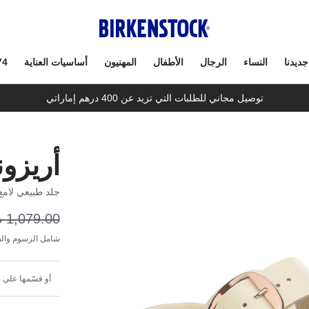
جديدنا
النساء
الرجال
الأطفال
المهنيون
أساسيات العناية
74
توصيل مجاني للطلبات التي تزيد عن 400 درهم إماراتي
أريزون
جلد طبيعي لامع
1,079.00 د.إ
شامل الرسوم والض
أو قسّمها علي 4 دفعات شهرية بقيمة 161.85 د.إ