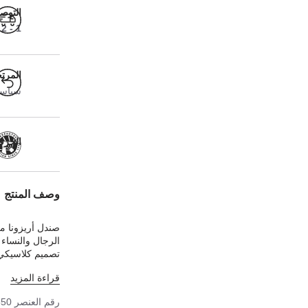
التوص
1 - 2 أيام عمل
المرت
سياسة ا
الحرفية
وصف المنتج
صندل أريزونا م
الرجال والنساء
تصميم كلاسيكي أ
النعل الداخلي ا
قراءة المزيد
استثنائي. تُكمل
من الجلد الطبيع
رقم العنصر
850