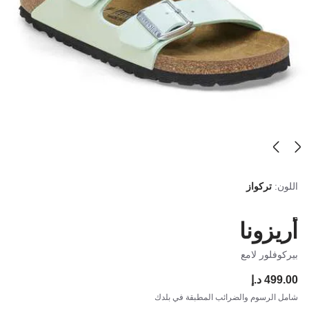
اللون:
تركواز
أريزونا
بيركوفلور لامع
499.00 د.إ
ce:
شامل الرسوم والضرائب المطبقة في بلدك