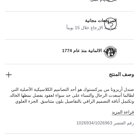
المرتجعات مجانية
سياسة الإرجاع خلال 15 يوماً
الحرفية الالمانية منذ عام 1774
وصف المنتج
صندل أريزونا من بيركنستوك هو أحد التصاميم الكلاسيكية الأصلية التي
لطالما أسعدت الرجال والنساء على حد سواء لعقود بفضل نمطها الخالد.
وتكتمل أناقة التصميم الراقي بالتفاصيل بلون متناسق. الجزء العلوي
مصنوع من مادة بيركوفلور الاصطناعية اللطيفة على البشرة والمتينة مع
قراءة المزيد
طبقة خارجية لامعة وبرّاقة.
رقم العنصر
1026934/1026963