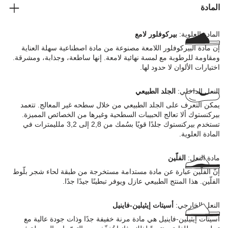
المادة
المادة العلوية:
بيركوفلور لامع
إن مادة البيركوفلور اللامعة مصنوعة من مادة اصطناعية سهلة العناية
ومقاومة للرطوبة مع لمسة نهائية لامعة. إنها ساطعة، وجذابة، ومشرقة.
اختيارات الألوان لا حدود لها.
النعل الداخلي:
الجلد الطبيعي
يمكن التعرف على الجلد الطبيعي من خلال سطحه غير المعالج. تتعمد
بيركنستوك ألا تعالج الحبيبات السطحية وغيرها من الخصائص المميزة.
تستخدم بيركنستوك جلدًا قويًا بسُمك من 2,8 إلى 3,2 ملليمترات في
المادة العلوية.
مادة النعل:
الفلّين
إنّ الفلّين عبارة عن مادة مستدامة مستخرجة من طبقة لحاء شجر بلّوط
الفلّين. هذا المنتج الطبيعي عازل ويوفر تبطينًا جيدًا جدًا.
النعل الخارجي:
أسيتات إيثيلين-فاينيل
أسيتات إيثيلين-فاينيل هي مادة مرنة خفيفة جدًا وذات جودة عالية مع