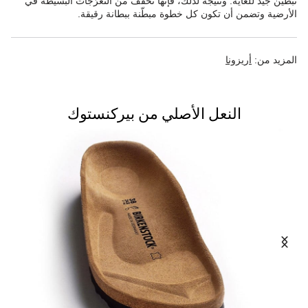
تبطين جيد للغاية. ونتيجةً لذلك، فإنها تُخفّف من التعرّجات البسيطة في
الأرضية وتضمن أن تكون كل خطوة مبطّنة ببطانة رقيقة.
المزيد من:
أريزونا
النعل الأصلي من بيركنستوك