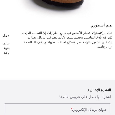
صميم أسطوري
عد نعل بيركنستوك الأصلي الأساس في جميع الطرازات. إنّ التصميم الذي تم
دعامة
لتفكير فيه بأدق التفاصيل ويجعلك تشعر وكأنك تقف في الرمال، يساعد
دميك على الشعور بالراحة قدر الإمكان لساعات طويلة. ويدعم ذلك الصحة
يدعم ال
يعزز الرفاهية.
بقوة في 
وعند انت
النشرة الإخبارية
اشترك واحصل على عروض خاصة!
عنوان بريدك الإلكتروني
*