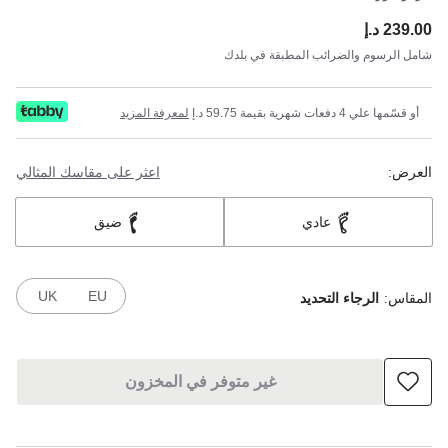
239.00 د.إ
ce:
شامل الرسوم والضرائب المطبقة في بلدك
أو قسّمها علي 4 دفعات شهرية بقيمة 59.75 د.إ
لمعرفة المزيد
العرض:
اعثر على مقاسك المثالي
عادي
ضيق
UK
EU
المقاس:
الرجاء التحديد
غير متوفر في المخزون