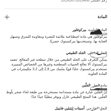
رقم العنصر
1019147/1019400
الخارجي بلونه المتناسق والأبازيم. الجزء العلوي مصنوع من مادة
بيركوفلور الاصطناعية اللطيفة على البشرة والمتينة.
المادة
المادة العلوية:
بيركوفلور
بيركوفلور هي مادة اصطناعية ملائمة للبشرة ومقاومة للتمزق وتسهل
العناية بها، وتستخدمها بيركنستوك حصريًا.
النعل الداخلي:
الجلد الطبيعي
يمكن التعرف على الجلد الطبيعي من خلال سطحه غير المعالج. تتعمد
بيركنستوك ألا تعالج الحبيبات السطحية وغيرها من الخصائص المميزة.
تستخدم بيركنستوك جلدًا قويًا بسُمك من 2,8 إلى 3,2 ملليمترات في
المادة العلوية.
مادة النعل:
الفلّين
إنّ الفلّين عبارة عن مادة مستدامة مستخرجة من طبقة لحاء شجر بلّوط
الفلّين. هذا المنتج الطبيعي عازل ويوفر تبطينًا جيدًا جدًا.
النعل الخارجي:
أسيتات إيثيلين-فاينيل