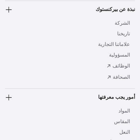
نبذة عن بيركنستوك
الشركة
تاريخنا
علاماتنا التجارية
المسؤولية
الوظائف
الصحافة
أمور يجب معرفتها
المواد
المقاس
النعل