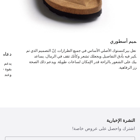
صميم أسطوري
عد نعل بيركنستوك الأصلي الأساس في جميع الطرازات. إنّ التصميم الذي تم
دعامة
لتفكير فيه بأدق التفاصيل ويجعلك تشعر وكأنك تقف في الرمال، يساعد
دميك على الشعور بالراحة قدر الإمكان لساعات طويلة. ويدعم ذلك الصحة
يدعم ال
يعزز الرفاهية.
بقوة في 
وعند انت
النشرة الإخبارية
اشترك واحصل على عروض خاصة!