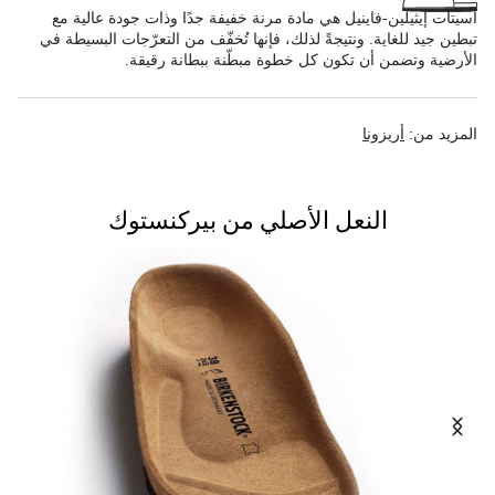
أسيتات إيثيلين-فاينيل هي مادة مرنة خفيفة جدًا وذات جودة عالية مع
تبطين جيد للغاية. ونتيجةً لذلك، فإنها تُخفّف من التعرّجات البسيطة في
الأرضية وتضمن أن تكون كل خطوة مبطّنة ببطانة رقيقة.
المزيد من:
أريزونا
النعل الأصلي من بيركنستوك