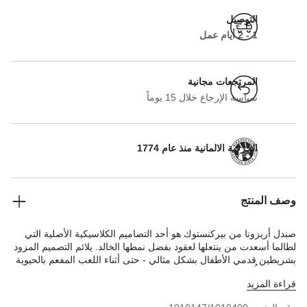
التوصيل
1 - 2 أيام عمل
المرتجعات مجانية
سياسة الإرجاع خلال 15 يوماً
الحرفية الالمانية منذ عام 1774
وصف المنتج
صندل أريزونا من بيركنستوك هو أحد التصاميم الكلاسيكية الأصلية التي
لطالما أسعدت من ينتعلها لعقود بفضل نمطها الخالد. يلائم التصميم المزود
بشريطين قدمي الأطفال بشكل مثالي - حتى أثناء اللعب المفعم بالحيوية
والنشاط! أُعيد تصميم هذا الصندل لتقديمه بإطلالة معدنية جريئة وفاخرة.
قراءة المزيد
تجعل الطبقة العاكسة هذا التصميم الكلاسيكي مبهرًا ومن المؤكد أنه
سيجعل أي إطلالة خاطفة للأنظار. تكتمل أناقة التصميم الراقي بالنعل