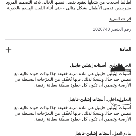
لطالما أسعدت من ينتعلها لعقود بفضل نمطها الخالد. يلائم التصميم المزود
بشريطين قدمي الأطفال بشكل مثالي - حتى أثناء اللعب المفعم بالحيوية
والنشاط! يتميز هذا الصندل بتصميم مستوحى من صندل الفلّين، وهو
قراءة المزيد
مصنوع من مادة أسيتات إيثيلين-فاينيل. تتميز مادة أسيتات إيثيلين-فاينيل
بالجودة العالية وأنها عديمة الرائحة وقد تم اختبارها للتأكد من خلوها من
رقم العنصر
1026743
المواد الضارة، كما تجمع بين العديد من السمات الإيجابية. وهي خفيفة
الوزن للغاية، ومرنة للغاية، ومقاومة للماء، ولطيفة على البشرة وتوفر
الراحة المتوقعة من بيركنستوك.
المادة
الجزء العلوي:
أسيتات إيثيلين-فاينيل
أسيتات إيثيلين-فاينيل هي مادة مرنة خفيفة جدًا وذات جودة عالية مع
تبطين جيد جدًا. ونتيجةً لذلك، فإنها تُخفّف من التعرّجات البسيطة في
الأرضية وتضمن أن تكون كل خطوة مبطّنة ببطانة رقيقة.
النعل الداخلي:
أسيتات إيثيلين-فاينيل
أسيتات إيثيلين-فاينيل هي مادة مرنة خفيفة جدًا وذات جودة عالية مع
تبطين جيد جدًا. ونتيجةً لذلك، فإنها تُخفّف من التعرّجات البسيطة في
الأرضية وتضمن أن تكون كل خطوة مبطّنة ببطانة رقيقة.
مادة النعل:
أسيتات إيثيلين-فاينيل