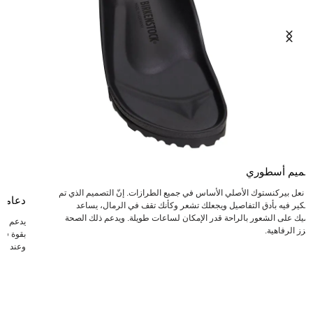
صميم أسطوري
عد نعل بيركنستوك الأصلي الأساس في جميع الطرازات. إنّ التصميم الذي تم
دعامة
لتفكير فيه بأدق التفاصيل ويجعلك تشعر وكأنك تقف في الرمال، يساعد
دميك على الشعور بالراحة قدر الإمكان لساعات طويلة. ويدعم ذلك الصحة
يدعم ال
يعزز الرفاهية.
بقوة في 
وعند انت