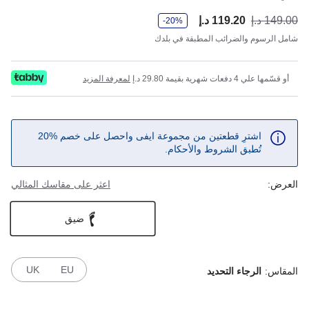
و
149.00 د.إ
119.20 د.إ
أصب
كان
-20%
ف
ر
شامل الرسوم والضرائب المطبقة في بلدك
أو قسّمها علي 4 دفعات شهرية بقيمة 29.80 د.إ
لمعرفة المزيد
اشترِ قطعتين من مجموعة ايفى واحصل على خصم %20
تُطبق الشروط والأحكام.
العرض:
اعثر على مقاسك المثالي
ضيق
UK
EU
المقاس:
الرجاء التحديد