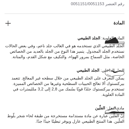
رقم العنصر
0051151/0051153
المادة
المادة العلوية:
الجلد الطبيعي
الجلد الطبيعي الذي نستخدمه هو في الغالب جلد ناعم، وفي بعض الحالات
نستخدم الجلد المجدول. يتميز هذا النوع من الجلد بالعديد من الخصائص
الخاصة، مثل السماح بمرور الهواء، والتكيف مع شكل القدم، والمتانة.
النعل الداخلي:
الجلد الطبيعي
يمكن التعرف على الجلد الطبيعي من خلال سطحه غير المعالج. تتعمد
بيركنستوك ألا تعالج الحبيبات السطحية وغيرها من الخصائص المميزة.
تستخدم بيركنستوك جلدًا قويًا بسُمك من 2,8 إلى 3,2 ملليمترات في
المادة العلوية.
مادة النعل:
الفلّين
إنّ الفلّين عبارة عن مادة مستدامة مستخرجة من طبقة لحاء شجر بلّوط
الفلّين. هذا المنتج الطبيعي عازل ويوفر تبطينًا جيدًا جدًا.