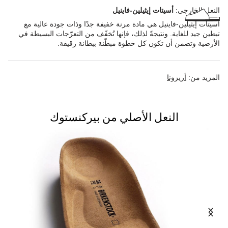
النعل الخارجي:
أسيتات إيثيلين-فاينيل
أسيتات إيثيلين-فاينيل هي مادة مرنة خفيفة جدًا وذات جودة عالية مع
تبطين جيد للغاية. ونتيجةً لذلك، فإنها تُخفّف من التعرّجات البسيطة في
الأرضية وتضمن أن تكون كل خطوة مبطّنة ببطانة رقيقة.
المزيد من:
أريزونا
النعل الأصلي من بيركنستوك