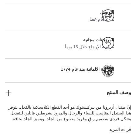
التوصيل
1 - 2 أيام عمل
المرتجعات مجانية
سياسة الإرجاع خلال 15 يوماً
الحرفية الالمانية منذ عام 1774
وصف المنتج
إنّ صندل أريزونا من بيركنستوك هو أحد القطع الكلاسيكية بالفعل. يتوفر
هذا الصندل المناسب للنساء والرجال والمزود بشريطين قابلين للتعديل
بشكل فردي بتصميم راقٍ وفريد مصنوع من الجلد. ويتميز الجلد بحافة
مفتوحة تعبّر عن الحرفية والإطلالة الطبيعية لهذه الصنادل الأنيقة.
قراءة المزيد