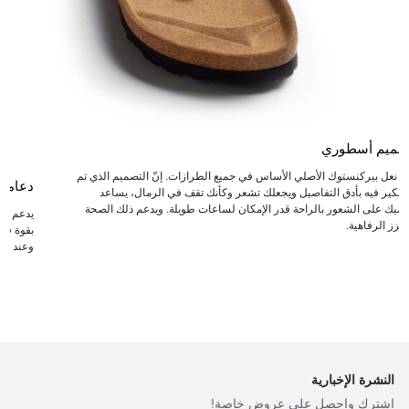
صميم أسطوري
عد نعل بيركنستوك الأصلي الأساس في جميع الطرازات. إنّ التصميم الذي تم
دعامة
لتفكير فيه بأدق التفاصيل ويجعلك تشعر وكأنك تقف في الرمال، يساعد
دميك على الشعور بالراحة قدر الإمكان لساعات طويلة. ويدعم ذلك الصحة
يدعم ال
يعزز الرفاهية.
بقوة في 
وعند انت
النشرة الإخبارية
اشترك واحصل على عروض خاصة!