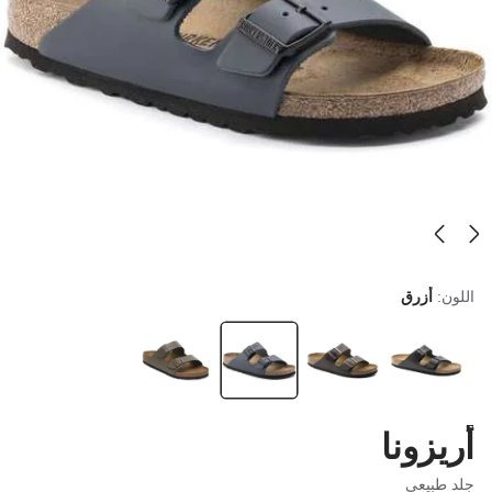
اللون:
أزرق
أريزونا
جلد طبيعي