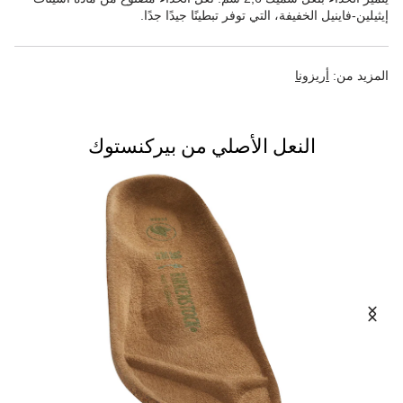
إيثيلين-فاينيل الخفيفة، التي توفر تبطينًا جيدًا جدًا.
المزيد من:
أريزونا
النعل الأصلي من بيركنستوك