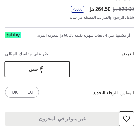
و
529.00 د.إ
264.50 د.إ
أصب
كان
-50%
ف
ر
شامل الرسوم والضرائب المطبقة في بلدك
أو قسّمها علي 4 دفعات شهرية بقيمة 66.13 د.إ
لمعرفة المزيد
العرض:
اعثر على مقاسك المثالي
ضيق
UK
EU
المقاس:
الرجاء التحديد
غير متوفر في المخزون