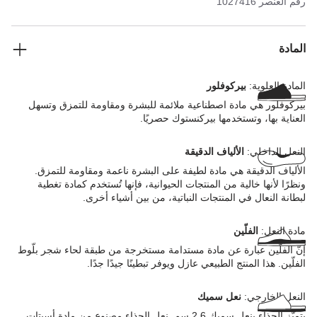
رقم العنصر
1027416
المادة
المادة العلوية:
بيركوفلور
بيركوفلور هي مادة اصطناعية ملائمة للبشرة ومقاومة للتمزق وتسهل
العناية بها، وتستخدمها بيركنستوك حصريًا.
النعل الداخلي:
الألياف الدقيقة
الألياف الدقيقة هي مادة لطيفة على البشرة ناعمة ومقاومة للتمزق.
ونظرًا لأنها خالية من المنتجات الحيوانية، فإنها تُستخدم كمادة تغطية
لبطانة النعال في المنتجات النباتية، من بين أشياء أخرى.
مادة النعل:
الفلّين
إنّ الفلّين عبارة عن مادة مستدامة مستخرجة من طبقة لحاء شجر بلّوط
الفلّين. هذا المنتج الطبيعي عازل ويوفر تبطينًا جيدًا جدًا.
النعل الخارجي:
نعل سميك
يتميّز الحذاء بنعل سميك 2,6 سم. نعل الحذاء مصنوع من مادة أسيتات