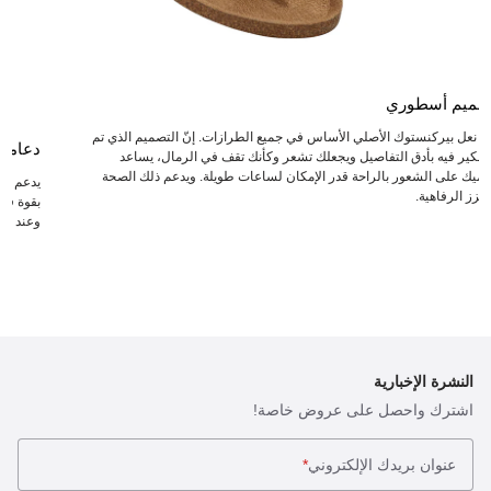
صميم أسطوري
عد نعل بيركنستوك الأصلي الأساس في جميع الطرازات. إنّ التصميم الذي تم
دعامة
لتفكير فيه بأدق التفاصيل ويجعلك تشعر وكأنك تقف في الرمال، يساعد
دميك على الشعور بالراحة قدر الإمكان لساعات طويلة. ويدعم ذلك الصحة
يدعم ال
يعزز الرفاهية.
بقوة في 
وعند انت
النشرة الإخبارية
اشترك واحصل على عروض خاصة!
عنوان بريدك الإلكتروني
*