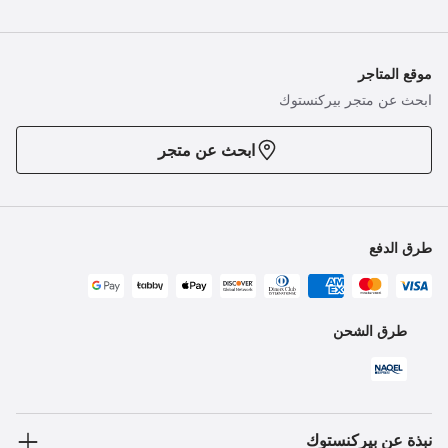
موقع المتاجر
ابحث عن متجر بيركنستوك
ابحث عن متجر
طرق الدفع
طرق الشحن
نبذة عن بيركنستوك