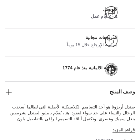
التوصيل
1 - 2 أيام عمل
المرتجعات مجانية
سياسة الإرجاع خلال 15 يوماً
الحرفية الالمانية منذ عام 1774
وصف المنتج
صندل أريزونا هو أحد التصاميم الكلاسيكية الأصلية التي لطالما أسعدت
الرجال والنساء على حد سواء لعقود. هنا، يُقدّم بابيليو الصندل بشريطين
بنعل سميك وعصري. وتكتمل أناقة التصميم الراقي بالتفاصيل بلون
متناسق. الجزء العلوي مصنوع من مادة بيركوفلور الاصطناعية اللطيفة
قراءة المزيد
على البشرة والمتينة.