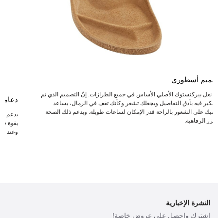
صميم أسطوري
عد نعل بيركنستوك الأصلي الأساس في جميع الطرازات. إنّ التصميم الذي تم
دعامة
لتفكير فيه بأدق التفاصيل ويجعلك تشعر وكأنك تقف في الرمال، يساعد
دميك على الشعور بالراحة قدر الإمكان لساعات طويلة. ويدعم ذلك الصحة
يدعم ال
يعزز الرفاهية.
بقوة في 
وعند انت
النشرة الإخبارية
اشترك واحصل على عروض خاصة!