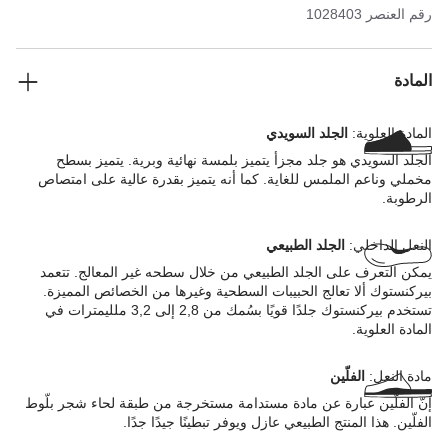
رقم العنصر
1028403
المادة
المادة العلوية:
الجلد السويدي
الجلد السويدي هو جلد مجزأ يتميز بلمسة نهائية وبرية. يتميز بسطح
مخملي وناعم الملمس للغاية. كما أنه يتميز بقدرة عالية على امتصاص
الرطوبة.
النعل الداخلي:
الجلد الطبيعي
يمكن التعرف على الجلد الطبيعي من خلال سطحه غير المعالج. تتعمد
بيركنستوك ألا تعالج الحبيبات السطحية وغيرها من الخصائص المميزة.
تستخدم بيركنستوك جلدًا قويًا بسُمك من 2,8 إلى 3,2 ملليمترات في
المادة العلوية.
مادة النعل:
الفلّين
إنّ الفلّين عبارة عن مادة مستدامة مستخرجة من طبقة لحاء شجر بلّوط
الفلّين. هذا المنتج الطبيعي عازل ويوفر تبطينًا جيدًا جدًا.