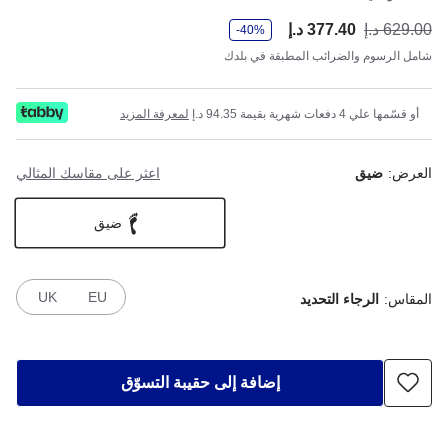
و
629.00 د.إ
377.40 د.إ
أصب
كان
-40%
ف
ر
شامل الرسوم والضرائب المطبقة في بلدك
أو قسّمها علي 4 دفعات شهرية بقيمة 94.35 د.إ
لمعرفة المزيد
العرض:
ضيق
اعثر على مقاسك المثالي
ضيق
UK
EU
المقاس:
الرجاء التحديد
إضافة إلى حقيبة التسوّق