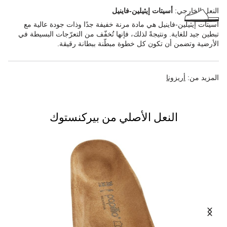
النعل الخارجي:
أسيتات إيثيلين-فاينيل
أسيتات إيثيلين-فاينيل هي مادة مرنة خفيفة جدًا وذات جودة عالية مع
تبطين جيد للغاية. ونتيجةً لذلك، فإنها تُخفّف من التعرّجات البسيطة في
الأرضية وتضمن أن تكون كل خطوة مبطّنة ببطانة رقيقة.
المزيد من:
أريزونا
النعل الأصلي من بيركنستوك