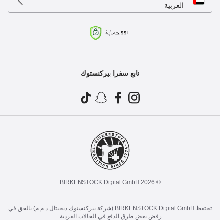
العربية
تابع سفرا بيركنستوك
© 2026 BIRKENSTOCK Digital GmbH
تحتفظ BIRKENSTOCK Digital GmbH (شركة بيركنستوك ديجيتال ذ.م.م) بالحق في
رفض بعض طرق الدفع في الحالات الفردية.