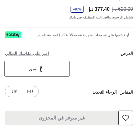
و
629.00 د.إ
377.40 د.إ
أصب
كان
-40%
ف
ر
شامل الرسوم والضرائب المطبقة في بلدك
أو قسّمها علي 4 دفعات شهرية بقيمة 94.35 د.إ
لمعرفة المزيد
العرض:
اعثر على مقاسك المثالي
ضيق
UK
EU
المقاس:
الرجاء التحديد
غير متوفر في المخزون