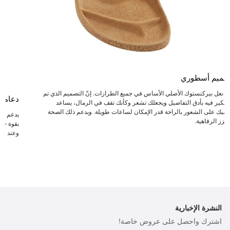
صميم أسطوري
عد نعل بيركنستوك الأصلي الأساس في جميع الطرازات. إنّ التصميم الذي تم
دعامة
لتفكير فيه بأدق التفاصيل ويجعلك تشعر وكأنك تقف في الرمال، يساعد
دميك على الشعور بالراحة قدر الإمكان لساعات طويلة. ويدعم ذلك الصحة
يدعم ال
يعزز الرفاهية.
بقوة في 
وعند انت
النشرة الإخبارية
اشترك واحصل على عروض خاصة!