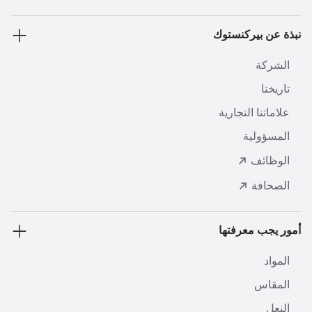
نبذة عن بيركنستوك
الشركة
تاريخنا
علاماتنا التجارية
المسؤولية
الوظائف
الصحافة
أمور يجب معرفتها
المواد
المقاس
النعل