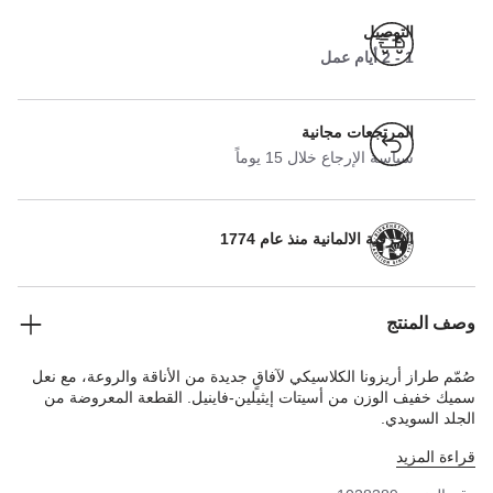
التوصيل
1 - 2 أيام عمل
المرتجعات مجانية
سياسة الإرجاع خلال 15 يوماً
الحرفية الالمانية منذ عام 1774
وصف المنتج
صُمّم طراز أريزونا الكلاسيكي لآفاقٍ جديدة من الأناقة والروعة، مع نعل
سميك خفيف الوزن من أسيتات إيثيلين-فاينيل. القطعة المعروضة من
الجلد السويدي.
قراءة المزيد