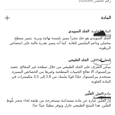
رقم العنصر
1028389
المادة
المادة العلوية:
الجلد السويدي
الجلد السويدي هو جلد مجزأ يتميز بلمسة نهائية وبرية. يتميز بسطح
مخملي وناعم الملمس للغاية. كما أنه يتميز بقدرة عالية على امتصاص
الرطوبة.
النعل الداخلي:
الجلد الطبيعي
يمكن التعرف على الجلد الطبيعي من خلال سطحه غير المعالج. تتعمد
بيركنستوك ألا تعالج الحبيبات السطحية وغيرها من الخصائص المميزة.
تستخدم بيركنستوك جلدًا قويًا بسُمك من 2,8 إلى 3,2 ملليمترات في
المادة العلوية.
مادة النعل:
الفلّين
إنّ الفلّين عبارة عن مادة مستدامة مستخرجة من طبقة لحاء شجر بلّوط
الفلّين. هذا المنتج الطبيعي عازل ويوفر تبطينًا جيدًا جدًا.