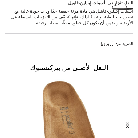
النعل الخارجي:
أسيتات إيثيلين-فاينيل
أسيتات إيثيلين-فاينيل هي مادة مرنة خفيفة جدًا وذات جودة عالية مع
تبطين جيد للغاية. ونتيجةً لذلك، فإنها تُخفّف من التعرّجات البسيطة في
الأرضية وتضمن أن تكون كل خطوة مبطّنة ببطانة رقيقة.
المزيد من:
أريزونا
النعل الأصلي من بيركنستوك