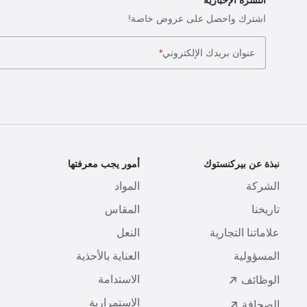
اشترك واحصل على عروض خاصة!
عنوان بريدك الإلكتروني
*
نبذة عن بيركنستوك
أمور يجب معرفتها
ا
الشركة
المواد
ا
تاريخنا
المقاس
ط
علاماتنا التجارية
النعل
ا
المسؤولية
العناية بالأحذية
ت
الاستدامة
ا
الوظائف
الاستمرارية
الصحافة