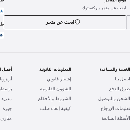
ابحث عن متجر بيركنستوك
ابحث عن متجر
طر
لخدمة والمساعدة
المعلومات القانونية
أفضل ال
تصل بنا
إشعار قانوني
أريزونا
رق الدفع
الشؤون القانونية
بوسطن
لشحن والتوصيل
الشروط والأحكام
مدريد
عليمات الإرجاع
كيفية إلغاء طلب
جيزة
لأسئلة الشائعة
مياري