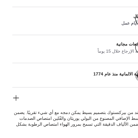
يل
جعات مجانية
لإرجاع خلال 15 يوماً
 الالمانية منذ عام 1774
يند من بيركنستوك بتصميم بسيط يمكن دمجه مع أي شيء تقريبًا. يضمن
وسط الإضافي المصنوع من البولي يوريثان والفّلين امتصاص الصدمات
من الألياف الدقيقة التي تسمح بمرور الهواء امتصاص الرطوبة بشكل
علوي مصنوع من الجلد الطبيعي الناعم عالي الجودة.