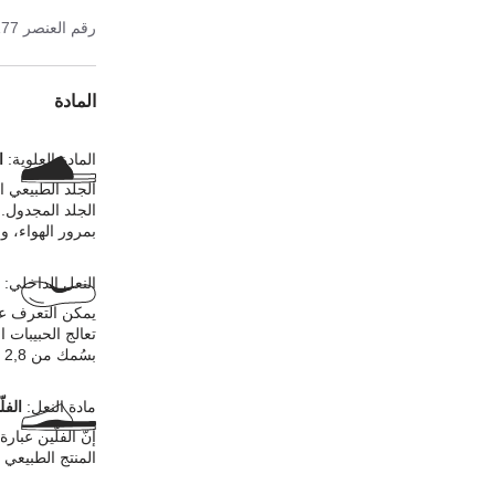
رقم العنصر
177
المادة
المادة العلوية:
ا
الجلد الطبيعي 
الجلد المجدول. 
بمرور الهواء، و
النعل الداخلي:
يمكن التعرف عل
تعالج الحبيبات 
بسُمك من 2,8 إلى 3,2 ملليمترات في المادة العلوية.
مادة النعل:
الفل
إنّ الفلّين عبا
المنتج الطبيعي ع