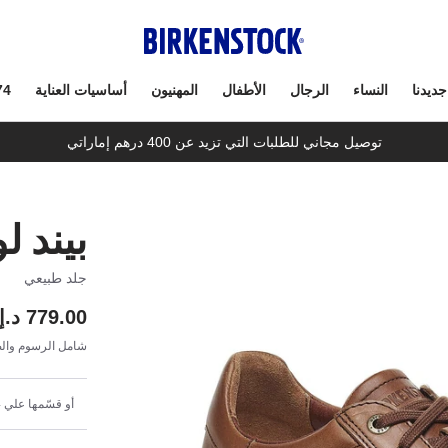
جديدنا
النساء
الرجال
الأطفال
المهنيون
أساسيات العناية
74
توصيل مجاني للطلبات التي تزيد عن 400 درهم إماراتي
بيند 
جلد طبيعي
779.00 د.إ
شامل الرسوم والض
أو قسّمها علي 4 دفعات شهرية بقيمة 194.75 د.إ