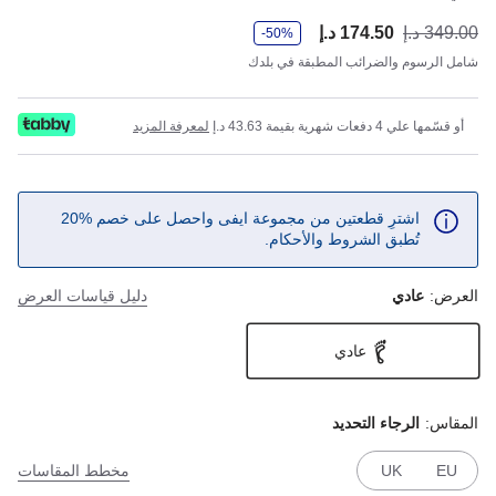
و
349.00 د.إ
174.50 د.إ
أصب
كان
-50%
ف
ر
شامل الرسوم والضرائب المطبقة في بلدك
أو قسّمها علي 4 دفعات شهرية بقيمة 43.63 د.إ
لمعرفة المزيد
اشترِ قطعتين من مجموعة ايفى واحصل على خصم %20
تُطبق الشروط والأحكام.
العرض:
عادي
دليل قياسات العرض
عادي
المقاس:
الرجاء التحديد
EU
UK
مخطط المقاسات