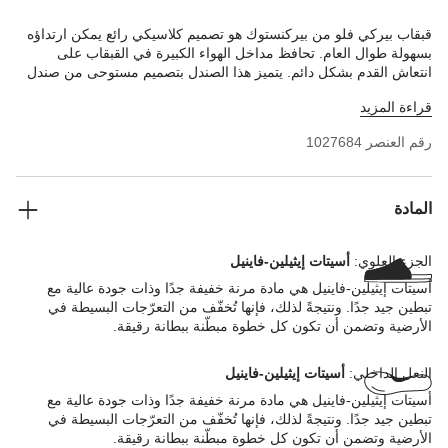
قبقاب بيركي فلو من بيركنستوك هو تصميم كلاسيكي رائع يمكن ارتداؤه
بسهولة طوال العام. تحافظ مداخل الهواء الكبيرة في القبقاب على
انتعاش القدم بشكل دائم. يتميز هذا الصندل بتصميم مستوحى من صندل
الفلين، وهو مصنوع من مادة أسيتات إيثيلين-فاينيل الاصطناعية فائقة
قراءة المزيد
الخفة والمرونة. تتميز مادة أسيتات إيثيلين-فاينيل بالجودة العالية وأنها
عديمة الرائحة وقد تم اختبارها للتأكد من خلوها من المواد الضارة، كما
رقم العنصر
1027684
تجمع بين العديد من السمات الإيجابية: فهي أنيقة للغاية وخفيفة، ومرنة
للغاية، ومقاومة للماء، ولطيفة على البشرة.
المادة
الجزء العلوي:
أسيتات إيثيلين-فاينيل
أسيتات إيثيلين-فاينيل هي مادة مرنة خفيفة جدًا وذات جودة عالية مع
تبطين جيد جدًا. ونتيجةً لذلك، فإنها تُخفّف من التعرّجات البسيطة في
الأرضية وتضمن أن تكون كل خطوة مبطّنة ببطانة رقيقة.
النعل الداخلي:
أسيتات إيثيلين-فاينيل
أسيتات إيثيلين-فاينيل هي مادة مرنة خفيفة جدًا وذات جودة عالية مع
تبطين جيد جدًا. ونتيجةً لذلك، فإنها تُخفّف من التعرّجات البسيطة في
الأرضية وتضمن أن تكون كل خطوة مبطّنة ببطانة رقيقة.