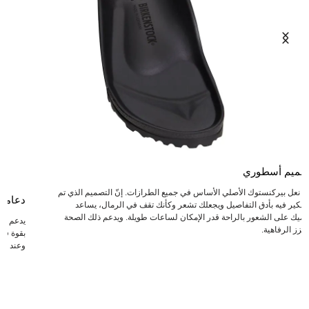
صميم أسطوري
عد نعل بيركنستوك الأصلي الأساس في جميع الطرازات. إنّ التصميم الذي تم
دعامة
لتفكير فيه بأدق التفاصيل ويجعلك تشعر وكأنك تقف في الرمال، يساعد
دميك على الشعور بالراحة قدر الإمكان لساعات طويلة. ويدعم ذلك الصحة
يدعم ال
يعزز الرفاهية.
بقوة في 
وعند انت