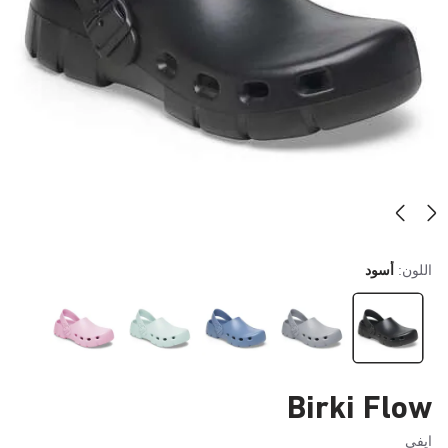
اللون:
أسود
Birki Flow
ايفي