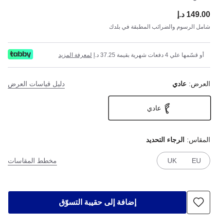
149.00 د.إ
ce:
شامل الرسوم والضرائب المطبقة في بلدك
أو قسّمها علي 4 دفعات شهرية بقيمة 37.25 د.إ
لمعرفة المزيد
العرض:
عادي
دليل قياسات العرض
عادي
المقاس:
الرجاء التحديد
EU
UK
مخطط المقاسات
إضافة إلى حقيبة التسوّق