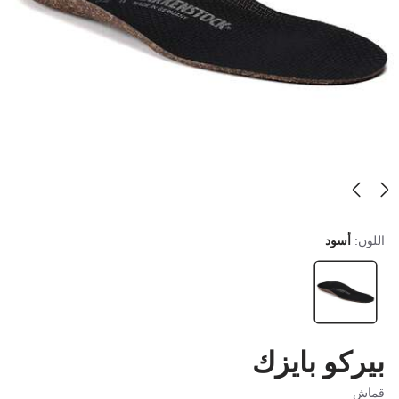
اللون:
أسود
بيركو بايزك
قماش