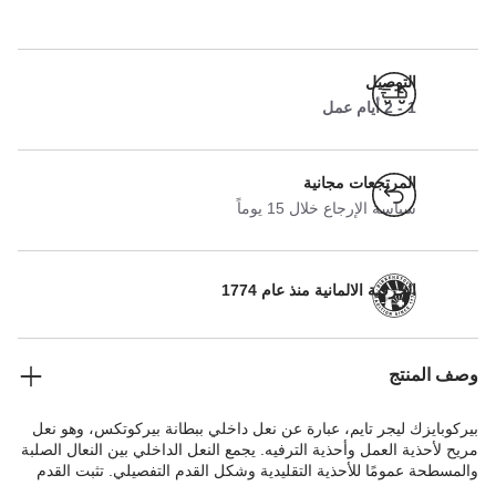
التوصيل
1 - 2 أيام عمل
المرتجعات مجانية
سياسة الإرجاع خلال 15 يوماً
الحرفية الالمانية منذ عام 1774
وصف المنتج
بيركوبايزك ليجر تايم، عبارة عن نعل داخلي ببطانة بيركوتكس، وهو نعل
مريح لأحذية العمل وأحذية الترفيه. يجمع النعل الداخلي بين النعال الصلبة
والمسطحة عمومًا للأحذية التقليدية وشكل القدم التفصيلي. تثبت القدم
في وضعيتها الطبيعية.