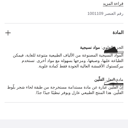
قراءة المزيد
رقم العنصر
1001109
المادة
الجزء العلوي:
مواد نسيجية
المواد النسيجية المصنوعة من الألياف الطبيعية متنوعة للغاية، فيمكن
الطباعة عليها، وصبغها، ومزجها بسهولة مع مواد أخرى. تستخدم
بيركنستوك الأقمشة العالية الجودة فقط كمادة علوية.
مادة النعل:
الفلّين
إنّ الفلّين عبارة عن مادة مستدامة مستخرجة من طبقة لحاء شجر بلّوط
الفلّين. هذا المنتج الطبيعي عازل ويوفر تبطينًا جيدًا جدًا.