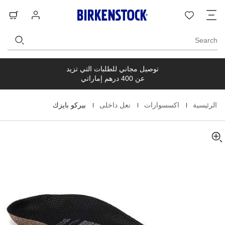
s
o
ت
قائمة
تسجيل
حق
t
c
ا
الرغبات
الدخول
ال
t
e
s
Search
توصيل مجاني للطلبات التي تزيد
عن 400 درهم إماراتي
|
|
|
الرئيسية
اكسسوارات
نعل داخلى
بيركو بايزك
Homepage