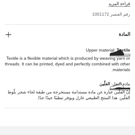
قراءة المزيد
الاستمتاع براحة بيركنستوك الفريدة في أحذية مغلقة مصنوعة من
علامات تجارية أخرى أيضًا.
رقم العنصر
1001172
المادة
Upper material:
Textile
Textile is a flexible material which is produced by weaving yarn or
threads. It can be printed, dyed and perfectly combined with other
materials.
مادة النعل:
الفلّين
إنّ الفلّين عبارة عن مادة مستدامة مستخرجة من طبقة لحاء شجر بلّوط
الفلّين. هذا المنتج الطبيعي عازل ويوفر تبطينًا جيدًا جدًا.