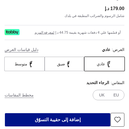
179.00 د.إ
ce:
شامل الرسوم والضرائب المطبقة في بلدك
أو قسّمها علي 4 دفعات شهرية بقيمة 44.75 د.إ
لمعرفة المزيد
العرض:
عادي
دليل قياسات العرض
عادي
ضيق
متوسط
المقاس:
الرجاء التحديد
EU
UK
مخطط المقاسات
إضافة إلى حقيبة التسوّق