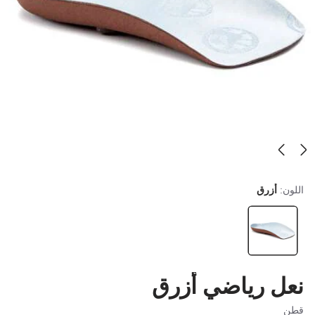
اللون:
أزرق
نعل رياضي أزرق
قطن