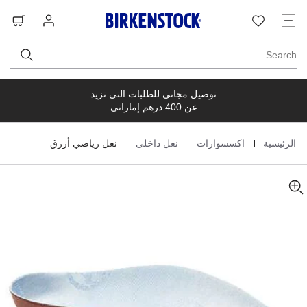
s
e
ت
قائمة
تسجيل
حق
t
d
ا
الرغبات
الدخول
ال
t
t
s
n
Search
توصيل مجاني للطلبات التي تزيد
عن 400 درهم إماراتي
|
|
|
الرئيسية
اكسسوارات
نعل داخلى
نعل رياضي أزرق
Homepage