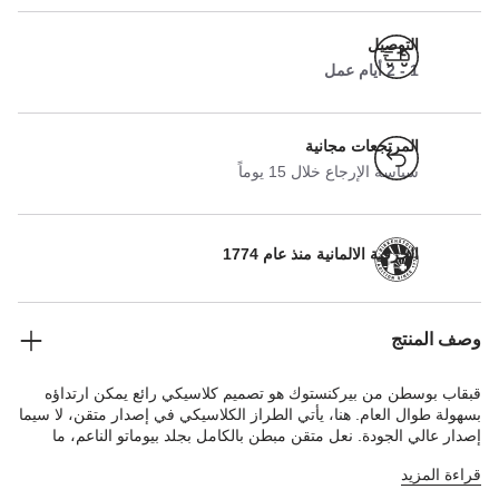
التوصيل
1 - 2 أيام عمل
المرتجعات مجانية
سياسة الإرجاع خلال 15 يوماً
الحرفية الالمانية منذ عام 1774
وصف المنتج
قبقاب بوسطن من بيركنستوك هو تصميم كلاسيكي رائع يمكن ارتداؤه
بسهولة طوال العام. هنا، يأتي الطراز الكلاسيكي في إصدار متقن، لا سيما
إصدار عالي الجودة. نعل متقن مبطن بالكامل بجلد بيوماتو الناعم، ما
يجعله مريحًا بشكل استثنائي. الجزء العلوي مصنوع من جلد الأنيلين عالي
قراءة المزيد
الجودة بلمعة خاصة.