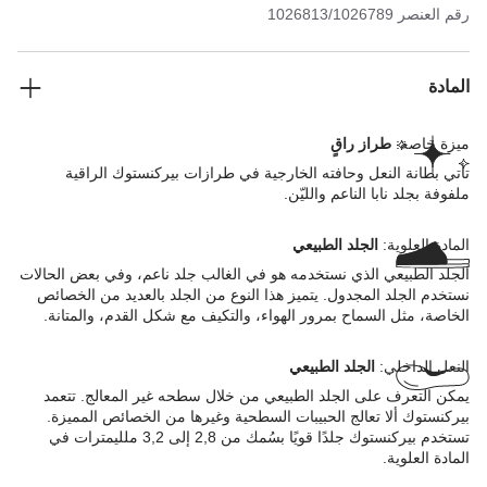
رقم العنصر
1026813/1026789
المادة
ميزة خاصة:
طراز راقٍ
تأتي بطانة النعل وحافته الخارجية في طرازات بيركنستوك الراقية
ملفوفة بجلد نابا الناعم والليّن.
المادة العلوية:
الجلد الطبيعي
الجلد الطبيعي الذي نستخدمه هو في الغالب جلد ناعم، وفي بعض الحالات
نستخدم الجلد المجدول. يتميز هذا النوع من الجلد بالعديد من الخصائص
الخاصة، مثل السماح بمرور الهواء، والتكيف مع شكل القدم، والمتانة.
النعل الداخلي:
الجلد الطبيعي
يمكن التعرف على الجلد الطبيعي من خلال سطحه غير المعالج. تتعمد
بيركنستوك ألا تعالج الحبيبات السطحية وغيرها من الخصائص المميزة.
تستخدم بيركنستوك جلدًا قويًا بسُمك من 2,8 إلى 3,2 ملليمترات في
المادة العلوية.