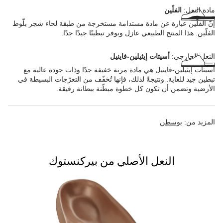
مادة النعل:
الفلّين
إنّ الفلّين عبارة عن مادة مستدامة مستخرجة من طبقة لحاء شجر بلّوط
الفلّين. هذا المنتج الطبيعي عازل ويوفر تبطينًا جيدًا جدًا.
النعل الخارجي:
أسيتات إيثيلين-فاينيل
أسيتات إيثيلين-فاينيل هي مادة مرنة خفيفة جدًا وذات جودة عالية مع
تبطين جيد للغاية. ونتيجةً لذلك، فإنها تُخفّف من التعرّجات البسيطة في
الأرضية وتضمن أن تكون كل خطوة مبطّنة ببطانة رقيقة.
المزيد من:
بوسطن
النعل الأصلي من بيركنستوك