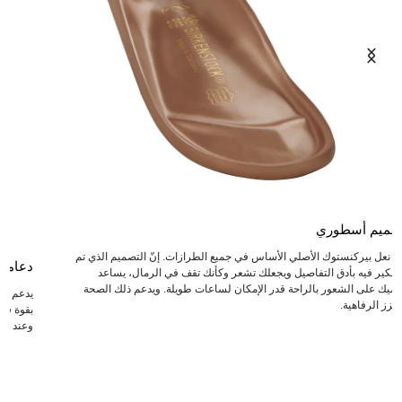
صميم أسطوري
عد نعل بيركنستوك الأصلي الأساس في جميع الطرازات. إنّ التصميم الذي تم
دعامة
لتفكير فيه بأدق التفاصيل ويجعلك تشعر وكأنك تقف في الرمال، يساعد
دميك على الشعور بالراحة قدر الإمكان لساعات طويلة. ويدعم ذلك الصحة
يدعم ال
يعزز الرفاهية.
بقوة في 
وعند انت