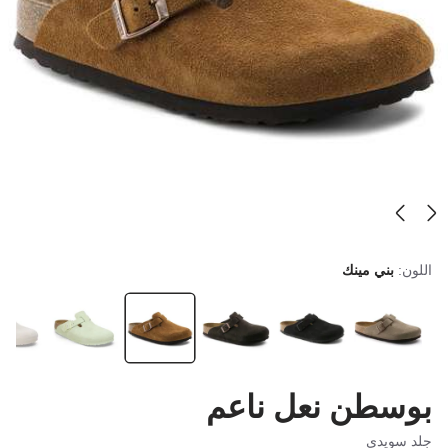
اللون:
بني مينك
بوسطن نعل ناعم
جلد سويدي