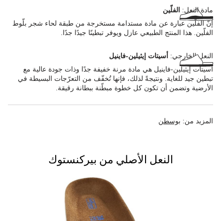
مادة النعل:
الفلّين
إنّ الفلّين عبارة عن مادة مستدامة مستخرجة من طبقة لحاء شجر بلّوط
الفلّين. هذا المنتج الطبيعي عازل ويوفر تبطينًا جيدًا جدًا.
النعل الخارجي:
أسيتات إيثيلين-فاينيل
أسيتات إيثيلين-فاينيل هي مادة مرنة خفيفة جدًا وذات جودة عالية مع
تبطين جيد للغاية. ونتيجةً لذلك، فإنها تُخفّف من التعرّجات البسيطة في
الأرضية وتضمن أن تكون كل خطوة مبطّنة ببطانة رقيقة.
المزيد من:
بوسطن
النعل الأصلي من بيركنستوك