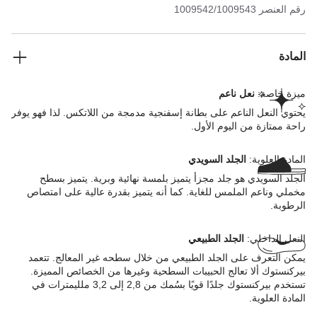
رقم العنصر
1009542/1009543
المادة
ميزة خاصة:
نعل ناعم
يحتوي النعل الناعم على بطانة إسفنجية مدمجة من اللاتكس. لذا فهو يوفر
راحة ممتازة من اليوم الأول.
المادة العلوية:
الجلد السويدي
الجلد السويدي هو جلد مجزأ يتميز بلمسة نهائية وبرية. يتميز بسطح
مخملي وناعم الملمس للغاية. كما أنه يتميز بقدرة عالية على امتصاص
الرطوبة.
النعل الداخلي:
الجلد الطبيعي
يمكن التعرف على الجلد الطبيعي من خلال سطحه غير المعالج. تتعمد
بيركنستوك ألا تعالج الحبيبات السطحية وغيرها من الخصائص المميزة.
تستخدم بيركنستوك جلدًا قويًا بسُمك من 2,8 إلى 3,2 ملليمترات في
المادة العلوية.