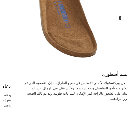
صميم أسطوري
عد نعل بيركنستوك الأصلي الأساس في جميع الطرازات. إنّ التصميم الذي تم
دعامة
لتفكير فيه بأدق التفاصيل ويجعلك تشعر وكأنك تقف في الرمال، يساعد
دميك على الشعور بالراحة قدر الإمكان لساعات طويلة. ويدعم ذلك الصحة
يدعم ال
يعزز الرفاهية.
بقوة في 
وعند انت