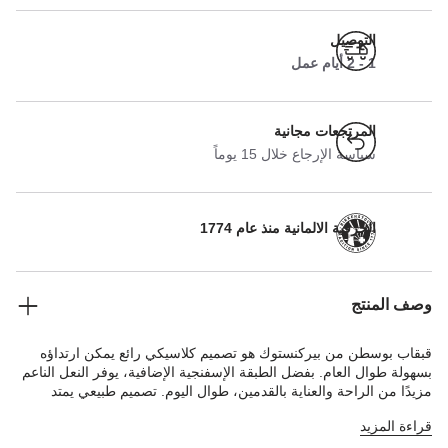
التوصيل
1 - 2 أيام عمل
المرتجعات مجانية
سياسة الإرجاع خلال 15 يوماً
الحرفية الالمانية منذ عام 1774
وصف المنتج
قبقاب بوسطن من بيركنستوك هو تصميم كلاسيكي رائع يمكن ارتداؤه
بسهولة طوال العام. بفضل الطبقة الإسفنجية الإضافية، يوفر النعل الناعم
مزيدًا من الراحة والعناية بالقدمين، طوال اليوم. تصميم طبيعي يمتد
للجزء العلوي المصنوع من الجلد السويدي الناعم بشكل خاص والذي يحيط
قراءة المزيد
بالقدم ليمنحها شعورًا بالراحة وكأنه جزء من البشرة.