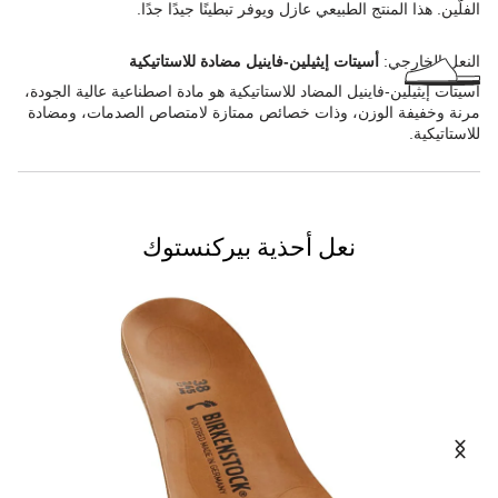
الفلّين. هذا المنتج الطبيعي عازل ويوفر تبطينًا جيدًا جدًا.
النعل الخارجي:
أسيتات إيثيلين-فاينيل مضادة للاستاتيكية
أسيتات إيثيلين-فاينيل المضاد للاستاتيكية هو مادة اصطناعية عالية الجودة،
مرنة وخفيفة الوزن، وذات خصائص ممتازة لامتصاص الصدمات، ومضادة
للاستاتيكية.
نعل أحذية بيركنستوك