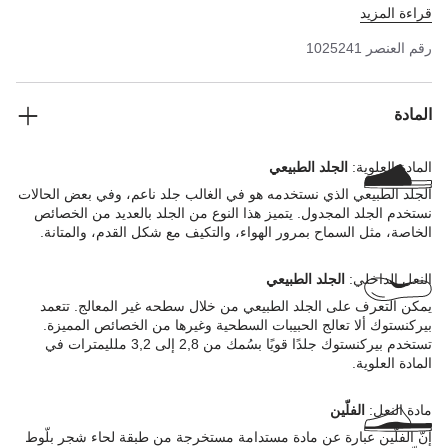
قراءة المزيد
رقم العنصر
1025241
المادة
المادة العلوية:
الجلد الطبيعي
الجلد الطبيعي الذي نستخدمه هو في الغالب جلد ناعم، وفي بعض الحالات
نستخدم الجلد المجدول. يتميز هذا النوع من الجلد بالعديد من الخصائص
الخاصة، مثل السماح بمرور الهواء، والتكيف مع شكل القدم، والمتانة.
النعل الداخلي:
الجلد الطبيعي
يمكن التعرف على الجلد الطبيعي من خلال سطحه غير المعالج. تتعمد
بيركنستوك ألا تعالج الحبيبات السطحية وغيرها من الخصائص المميزة.
تستخدم بيركنستوك جلدًا قويًا بسُمك من 2,8 إلى 3,2 ملليمترات في
المادة العلوية.
مادة النعل:
الفلّين
إنّ الفلّين عبارة عن مادة مستدامة مستخرجة من طبقة لحاء شجر بلّوط