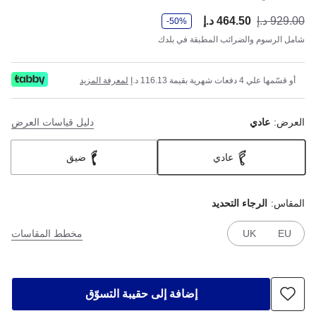
و
929.00 د.إ
464.50 د.إ
أصب
كان
-50%
ف
ر
شامل الرسوم والضرائب المطبقة في بلدك
أو قسّمها علي 4 دفعات شهرية بقيمة 116.13 د.إ
لمعرفة المزيد
العرض:
عادي
دليل قياسات العرض
عادي
ضيق
المقاس:
الرجاء التحديد
EU
UK
مخطط المقاسات
إضافة إلى حقيبة التسوّق