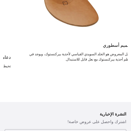
صميم أسطوري
لنعل المعروض هو الجلد السويدي القياسي لأحذية بيركنستوك، ويوجد في
دعامة
عظم أحذية بيركنستوك مع نعل قابل للاستبدال.
تحيط بال
النشرة الإخبارية
اشترك واحصل على عروض خاصة!