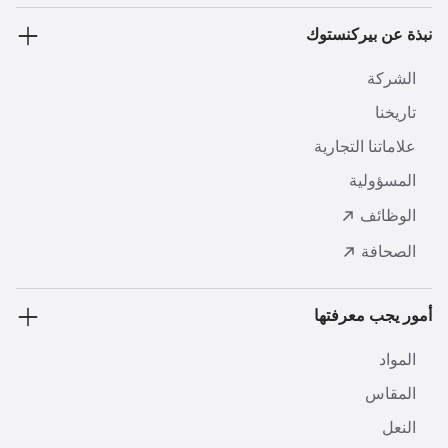
نبذة عن بيركنستوك
الشركة
تاريخنا
علاماتنا التجارية
المسؤولية
الوظائف
الصحافة
أمور يجب معرفتها
المواد
المقاس
النعل