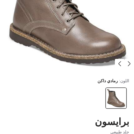
اللون:
رمادي داكن
برايسون
جلد طبيعي