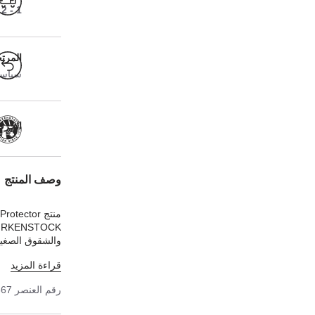
1 - 2 أيام عمل
المرت
سياسة ا
الحرفية
وصف المنتج
والشقوق الصغير
والهشاشة ويزيد ع
قراءة المزيد
بشكلٍ دقيق وبطب
رقم العنصر
667