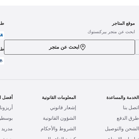
موقع المتاجر
طر
ابحث عن متجر بيركنستوك
ابحث عن متجر
طر
لخدمة والمساعدة
المعلومات القانونية
أفضل ال
تصل بنا
إشعار قانوني
أريزونا
رق الدفع
الشؤون القانونية
بوسطن
لشحن والتوصيل
الشروط والأحكام
مدريد