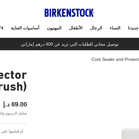
جديدنا
النساء
الرجال
الأطفال
المهنيون
أساسيات العناية
74
توصيل مجاني للطلبات التي تزيد عن 400 درهم إماراتي
Cork Sealer and Protecto
ector
Brush)
69.00 د.إ
شامل الرسوم والض
أو قسّمها علي 4 دفعات شهرية بقيمة 17.25 د.إ