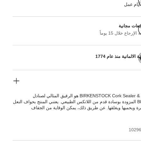
جعات مجانية
لإرجاع خلال 15 يوماً
 الالمانية منذ عام 1774
منتج BIRKENSTOCK Cork Sealer & Protector هو الرفيق المثالي لصنادل
BIRKENSTOCK المزودة بوسادة قدم من اللاتكس الطبيعي. يعتني المنتج بحواف النعل
ة ويحميها ويغلقها. عن طريق ذلك، يمكن الوقاية من الجفاف
مر الحذاء. المنتج يغذي المادة ويحميها ويوفر انتعاشًا مكثفًا لها. يورّد
منتج Cork Sealer & Protector مع فرشاة. حيث تستخدم الفرشاة لدهان Cork Sealer
قةٍ رقيقة.
1029