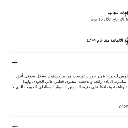
جعات مجانية
لإرجاع خلال 15 يوماً
 الالمانية منذ عام 1774
ملمس للجميع! يتميز جورب تويست من بيركنستوك بشكل صوفي أنيق
مكتنزة. المادة رائعة ومدهشة. محتوى قطني عالي الجودة، ولهذا
 وناعمة وتحافظ على دفء القدمين. السوار المطاطي للجورب الذي لا
 يجعل مقاسه مثاليًا.
1002