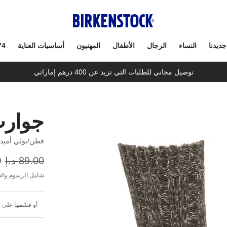
جديدنا
النساء
الرجال
الأطفال
المهنيون
أساسيات العناية
74
توصيل مجاني للطلبات التي تزيد عن 400 درهم إماراتي
جوارب
قطن/بولي أميد/
89.00 د.إ
0
شامل الرسوم والض
أو قسّمها علي 4 دفعات شهرية بقيمة 15.58 د.إ