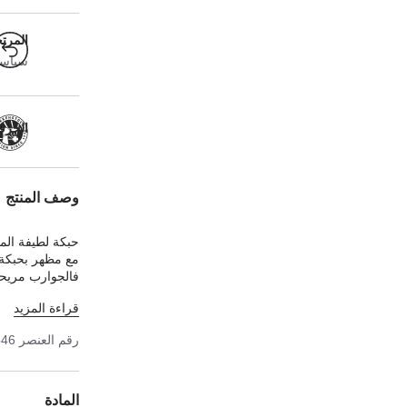
المرت
سياسة ا
الحرفية
وصف المنتج
حبكة لطيفة ال
مع مظهر بحبكة 
فالجوارب مريحة
يضغط على القدم
قراءة المزيد
رقم العنصر
546
المادة