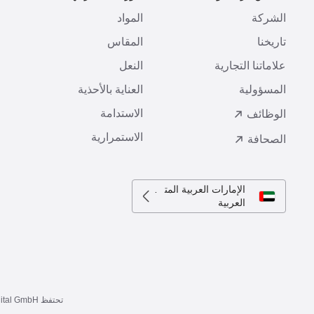
الشركة
المواد
ا
تاريخنا
المقاس
ط
علاماتنا التجارية
النعل
ا
المسؤولية
العناية بالأحذية
ت
الاستدامة
ا
الوظائف
الاستمرارية
الصحافة
الإمارات العربية المتحدة
العربية
تحتفظ BIRKENSTOCK Digital GmbH (شركة بيركنستوك ديجيتال ذ.م.م) بالحق في رفض بعض طرق الدفع في الحالات الفردية.