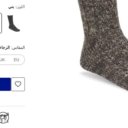
اللون:
بني
المقاس:
الرجاء
UK
EU
التوص
1 - 2 أيام عمل