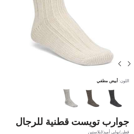
اللون:
أبيض مطفي
جوارب تويست قطنية للرجال
قطن/بولي أميد/إيلاستين