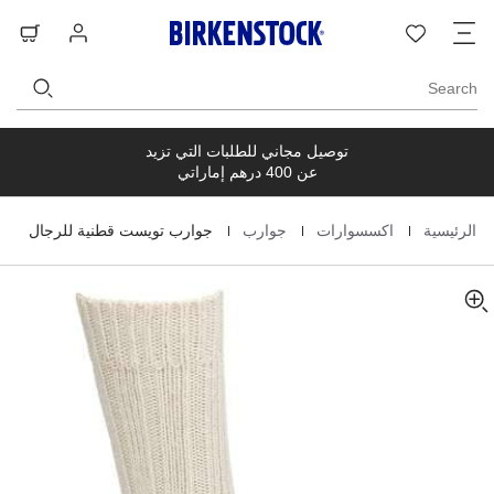
s
n
ت
قائمة
تسجيل
حق
t
t
ا
الرغبات
الدخول
ال
t
n
s
e
Search
توصيل مجاني للطلبات التي تزيد
عن 400 درهم إماراتي
|
|
|
الرئيسية
اكسسوارات
جوارب
جوارب تويست قطنية للرجال
Homepage