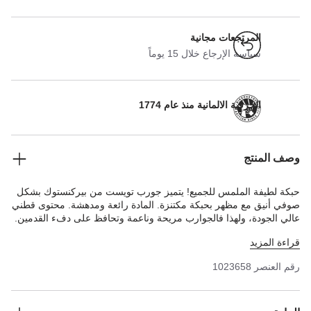
المرتجعات مجانية
سياسة الإرجاع خلال 15 يوماً
الحرفية الالمانية منذ عام 1774
وصف المنتج
حبكة لطيفة الملمس للجميع! يتميز جورب تويست من بيركنستوك بشكل
صوفي أنيق مع مظهر بحبكة مكتنزة. المادة رائعة ومدهشة. محتوى قطني
عالي الجودة، ولهذا فالجوارب مريحة وناعمة وتحافظ على دفء القدمين.
السوار المطاطي للجورب الذي لا يضغط على القدم يجعل مقاسه مثاليًا.
قراءة المزيد
رقم العنصر
1023658