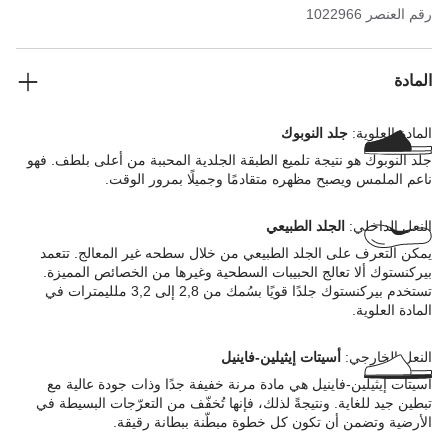
عالي الجودة الذي يتميز بمظهر طبيعي وخشن.
رقم العنصر
1022966
المادة
المادة العلوية:
جلد النوبوك
جلد النوبوك هو نتيجة تلميع الطبقة الجلدية المحببة من أعلى بلطف. فهو
ناعم الملمس ويصبح مظهره متقادمًا وجميلًا بمرور الوقت.
النعل الداخلي:
الجلد الطبيعي
يمكن التعرف على الجلد الطبيعي من خلال سطحه غير المعالج. تتعمد
بيركنستوك ألا تعالج الحبيبات السطحية وغيرها من الخصائص المميزة.
تستخدم بيركنستوك جلدًا قويًا بسُمك من 2,8 إلى 3,2 ملليمترات في
المادة العلوية.
النعل الخارجي:
أسيتات إيثيلين-فاينيل
أسيتات إيثيلين-فاينيل هي مادة مرنة خفيفة جدًا وذات جودة عالية مع
تبطين جيد للغاية. ونتيجةً لذلك، فإنها تُخفّف من التعرّجات البسيطة في
الأرضية وتضمن أن تكون كل خطوة مبطّنة ببطانة رقيقة.