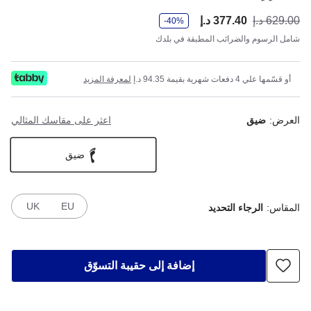
و
629.00 د.إ
377.40 د.إ
أصب
كان
-40%
ف
ر
شامل الرسوم والضرائب المطبقة في بلدك
أو قسّمها علي 4 دفعات شهرية بقيمة 94.35 د.إ
لمعرفة المزيد
العرض:
ضيق
اعثر على مقاسك المثالي
ضيق
UK
EU
المقاس:
الرجاء التحديد
إضافة إلى حقيبة التسوّق