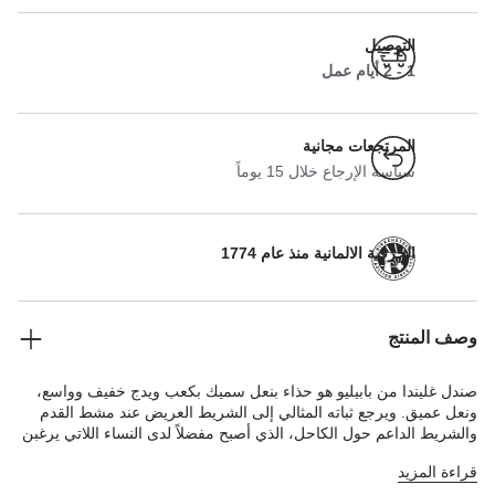
التوصيل
1 - 2 أيام عمل
المرتجعات مجانية
سياسة الإرجاع خلال 15 يوماً
الحرفية الالمانية منذ عام 1774
وصف المنتج
صندل غليندا من بابيليو هو حذاء بنعل سميك بكعب ويدج خفيف وواسع،
ونعل عميق. ويرجع ثباته المثالي إلى الشريط العريض عند مشط القدم
والشريط الداعم حول الكاحل، الذي أصبح مفضلاً لدى النساء اللاتي يرغبن
في اتباع الموضة الرائجة والشعور الراحة في آنٍ معًا. وعلى الرغم من
قراءة المزيد
متانته، إلا أنه مفعم بالأنوثة. الجزء العلوي مصنوع من جلد النوبوك الناعم