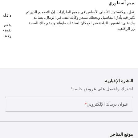
صميم أسطوري
عد نعل بيركنستوك الأصلي الأساس في جميع الطرازات. إنّ التصميم الذي تم
دعامة
لتفكير فيه بأدق التفاصيل ويجعلك تشعر وكأنك تقف في الرمال، يساعد
دميك على الشعور بالراحة قدر الإمكان لساعات طويلة. ويدعم ذلك الصحة
يدعم ال
يعزز الرفاهية.
بقوة في 
وعند انت
النشرة الإخبارية
اشترك واحصل على عروض خاصة!
عنوان بريدك الإلكتروني
*
موقع المتاجر