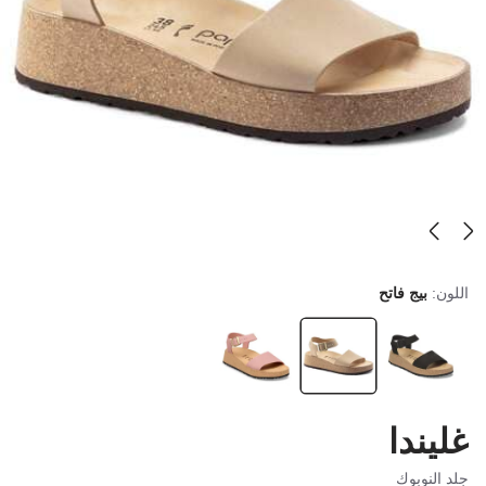
اللون:
بيج فاتح
غليندا
جلد النوبوك