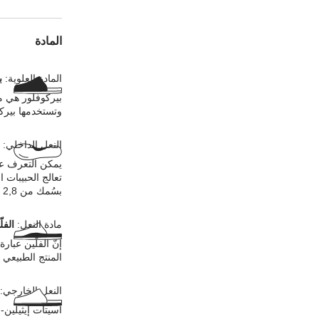
المادة
المادة العلوية:
ب
بيركوفلور هي ما
وتستخدمها بيرك
النعل الداخلي:
يمكن التعرف عل
تعالج الحبيبات 
بسُمك من 2,8 إلى 3,2 ملليمترات في المادة العلوية.
مادة النعل:
الفل
إنّ الفلّين عبا
المنتج الطبيعي ع
النعل الخارجي:
أسيتات إيثيلين-