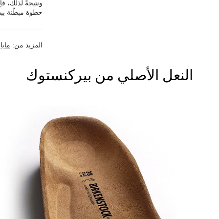
ونتيجةً لذلك، ف
خطوة مبطّنة ببط
المزيد من:
مايا
النعل الأصلي من بيركنستوك