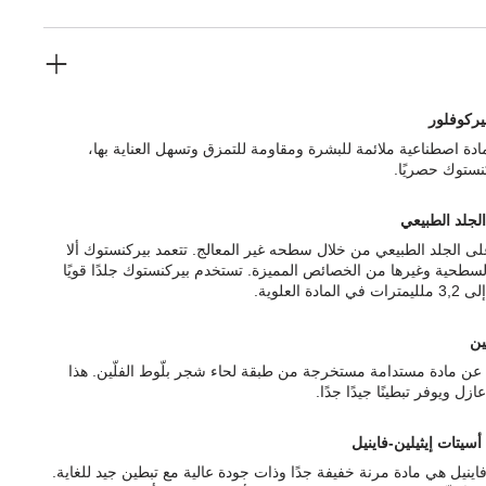
يركوفلور
دة اصطناعية ملائمة للبشرة ومقاومة للتمزق وتسهل العناية بها،
نستوك حصريًا.
الجلد الطبيعي
ى الجلد الطبيعي من خلال سطحه غير المعالج. تتعمد بيركنستوك ألا
السطحية وغيرها من الخصائص المميزة. تستخدم بيركنستوك جلدًا قويًا
ّين
رة عن مادة مستدامة مستخرجة من طبقة لحاء شجر بلّوط الفلّين. هذا
ازل ويوفر تبطينًا جيدًا جدًا.
أسيتات إيثيلين-فاينيل
فاينيل هي مادة مرنة خفيفة جدًا وذات جودة عالية مع تبطين جيد للغاية.