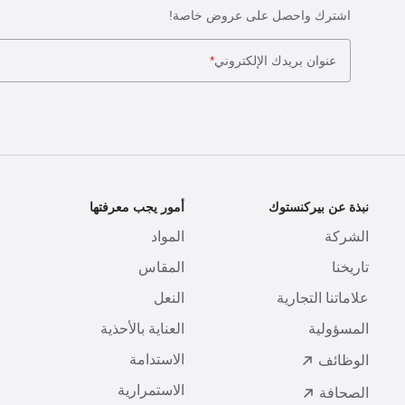
اشترك واحصل على عروض خاصة!
عنوان بريدك الإلكتروني
*
نبذة عن بيركنستوك
أمور يجب معرفتها
ا
الشركة
المواد
ا
تاريخنا
المقاس
ط
علاماتنا التجارية
النعل
ا
المسؤولية
العناية بالأحذية
ت
الاستدامة
ا
الوظائف
الاستمرارية
الصحافة