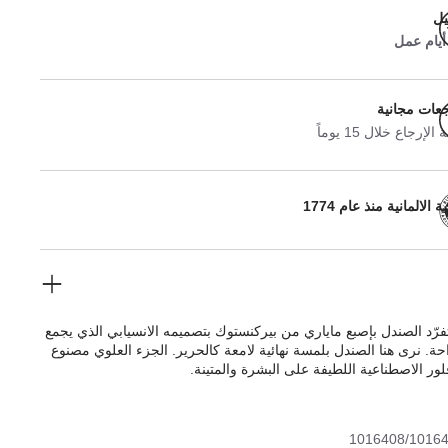
يل
جعات مجانية
لإرجاع خلال 15 يوماً
 الالمانية منذ عام 1774
فرّد الصندل بإصبع ماياري من بيركنستوك بتصميمه الانسيابي الذي يجمع
راحة. نرى هنا الصندل بلمسة نهائية لامعة كالحرير. الجزء العلوي مصنوع
ور الاصطناعية اللطيفة على البشرة والمتينة.
1016408/1016