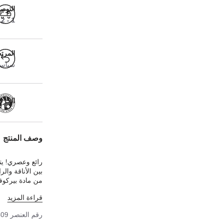
التوص
1 - 2 أيام عمل
المرت
سياسة ا
الحرفية
وصف المنتج
رائع وعصري! يت
بين الأناقة وال
من مادة بيركوفل
قراءة المزيد
رقم العنصر
409