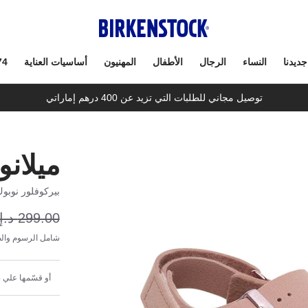
جديدنا
النساء
الرجال
الأطفال
المهنيون
أساسيات العناية
74
توصيل مجاني للطلبات التي تزيد عن 400 درهم إماراتي
ميلانو AS كيد
بيركوفلور نوبو
299.00 د.إ
شامل الرسوم والض
أو قسّمها علي 4 دفعات شهرية بقيمة 59.80 د.إ