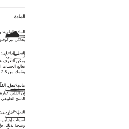
المادة
المادة العلوية:
ب
يحاكي بيركوفلو
النعل الداخلي:
يمكن التعرف عل
تعالج الحبيبات 
بسُمك من 2,8 إلى 3,2 ملليمترات في المادة العلوية.
مادة النعل:
الفل
إنّ الفلّين عبا
المنتج الطبيعي ع
النعل الخارجي:
أسيتات إيثيلين-
ونتيجةً لذلك، ف