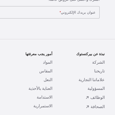
عنوان بريدك الإلكتروني
*
نبذة عن بيركنستوك
أمور يجب معرفتها
ا
الشركة
المواد
ا
تاريخنا
المقاس
ط
علاماتنا التجارية
النعل
ا
المسؤولية
العناية بالأحذية
ت
الاستدامة
ا
الوظائف
الاستمرارية
الصحافة