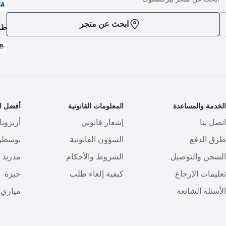
ابحث عن متجر
طر
لخدمة والمساعدة
المعلومات القانونية
أفضل ال
تصل بنا
إشعار قانوني
أريزونا
رق الدفع
الشؤون القانونية
بوسطن
لشحن والتوصيل
الشروط والأحكام
مدريد
عليمات الإرجاع
كيفية إلغاء طلب
جيزة
لأسئلة الشائعة
مياري