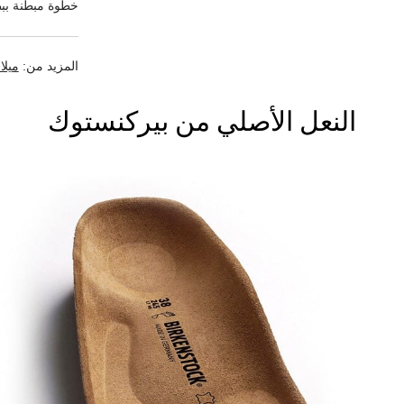
خطوة مبطّنة ببط
المزيد من:
ميلان
النعل الأصلي من بيركنستوك