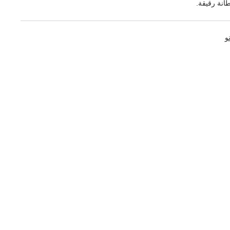
انة رقيقة.
و