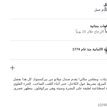
يل
جعات مجانية
لإرجاع خلال 15 يوماً
 الالمانية منذ عام 1774
بات، ومقاس مثالي! يقدم صندل ميلانو من بيركنستوك كل هذا بفضل
المزوّد بشريط حول الكاحل، حتى أثناء اللعب الصاخب. الجزء العلوي
اصطناعية لطيفة على البشرة ومتينة وهي بيركوفلور، بمظهر عصري
النوبوك يوحي بأنه جلد طبيعي بفضل لونه وملمسه.
1029