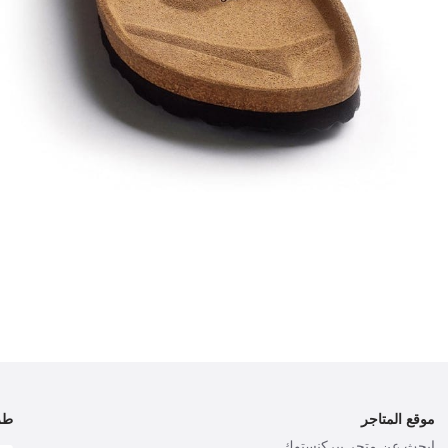
موقع المتاجر
طر
ابحث عن متجر بيركنستوك