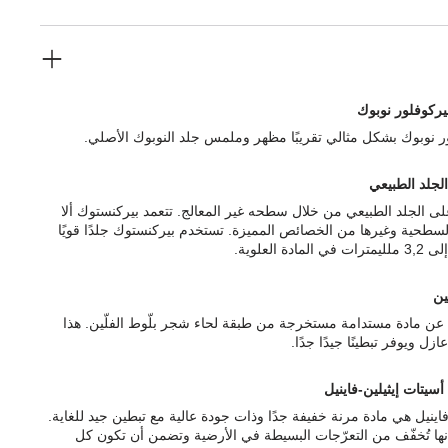
يركوفلور نوبوك
ر نوبوك بشكل مثالي تقريبًا مظهر وملمس جلد النوبوك الأصلي.
الجلد الطبيعي
ى الجلد الطبيعي من خلال سطحه غير المعالج. تتعمد بيركنستوك ألا
السطحية وغيرها من الخصائص المميزة. تستخدم بيركنستوك جلدًا قويًا
ّين
رة عن مادة مستدامة مستخرجة من طبقة لحاء شجر بلّوط الفلّين. هذا
ازل ويوفر تبطينًا جيدًا جدًا.
أسيتات إيثيلين-فاينيل
فاينيل هي مادة مرنة خفيفة جدًا وذات جودة عالية مع تبطين جيد للغاية.
إنها تُخفّف من التعرّجات البسيطة في الأرضية وتضمن أن تكون كل