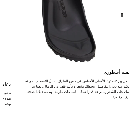
صميم أسطوري
عد نعل بيركنستوك الأصلي الأساس في جميع الطرازات. إنّ التصميم الذي تم
دعامة
لتفكير فيه بأدق التفاصيل ويجعلك تشعر وكأنك تقف في الرمال، يساعد
دميك على الشعور بالراحة قدر الإمكان لساعات طويلة. ويدعم ذلك الصحة
يدعم ال
يعزز الرفاهية.
بقوة في 
وعند انت