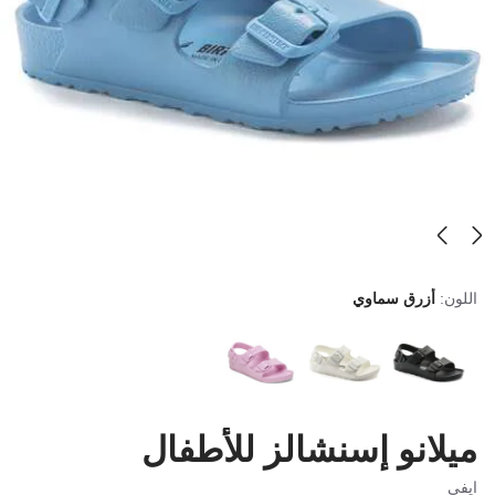
اللون:
أزرق سماوي
ميلانو إسنشالز للأطفال
ايفي