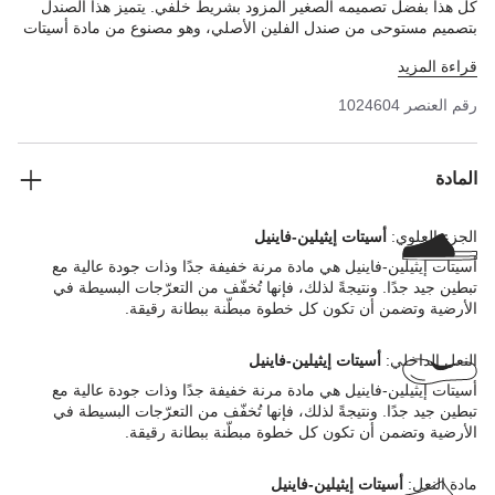
كل هذا بفضل تصميمه الصغير المزود بشريط خلفي. يتميز هذا الصندل
بتصميم مستوحى من صندل الفلين الأصلي، وهو مصنوع من مادة أسيتات
إيثيلين-فاينيل فائقة الخفة والمرونة. هذه المادة الاصطناعية عالية الجودة
قراءة المزيد
وعديمة الرائحة وقد تم اختبارها للتأكد من خلوها من المواد الضارة، فضلاً
عن أنها تمتص الصدمات، ومقاومة للماء، ولطيفة على البشرة. لذا فهو
رقم العنصر
1024604
الخيار المثالي لانتعاله على الشاطئ أو للزراعة أو في مناطق المنتجعات
الصحية والعناية بالصحة والعافية.
المادة
الجزء العلوي:
أسيتات إيثيلين-فاينيل
أسيتات إيثيلين-فاينيل هي مادة مرنة خفيفة جدًا وذات جودة عالية مع
تبطين جيد جدًا. ونتيجةً لذلك، فإنها تُخفّف من التعرّجات البسيطة في
الأرضية وتضمن أن تكون كل خطوة مبطّنة ببطانة رقيقة.
النعل الداخلي:
أسيتات إيثيلين-فاينيل
أسيتات إيثيلين-فاينيل هي مادة مرنة خفيفة جدًا وذات جودة عالية مع
تبطين جيد جدًا. ونتيجةً لذلك، فإنها تُخفّف من التعرّجات البسيطة في
الأرضية وتضمن أن تكون كل خطوة مبطّنة ببطانة رقيقة.
مادة النعل:
أسيتات إيثيلين-فاينيل