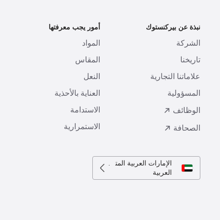
نبذة عن بيركنستوك
أمور يجب معرفتها
ا
الشركة
المواد
ا
تاريخنا
المقاس
ط
علاماتنا التجارية
النعل
ا
المسؤولية
العناية بالأحذية
ت
الاستدامة
ا
الوظائف
الاستمرارية
الصحافة
الإمارات العربية المتحدة
العربية