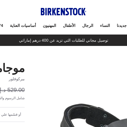
جديدنا
النساء
الرجال
الأطفال
المهنيون
أساسيات العناية
74
توصيل مجاني للطلبات التي تزيد عن 400 درهم إماراتي
موجام
بيركوفلور
529.00 د.إ
شامل الرسوم والض
أو قسّمها علي 4 دفعات شهرية بقيمة 79.35 د.إ