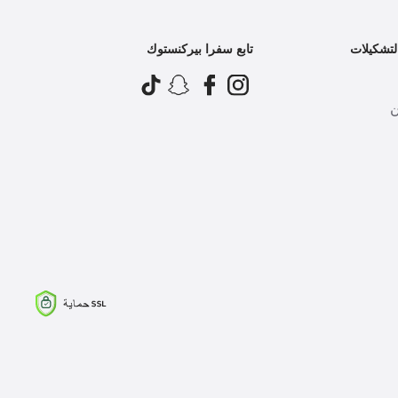
تشكيلات
تابع سفرا بيركنستوك