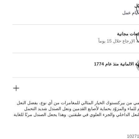
يل
جعات مجانية
لإرجاع خلال 15 يوماً
 الالمانية منذ عام 1774
ي من بيركنستوك الخيار المثالي للمغامرات من أي نوع، بفضل النعل
 للماء والمزوّد بحماية لأصابع القدمين ونعل الصندل شديد التحمل
عل الداخلي والجزء العلوي في طبقتين. وهذا يجعل الصندل مرنًا للغاية
 الطرقات. نعل الصندل البولي يوريثان مثبت على النعل الداخلي في
 فإنه يوفر أقصى قدر من المرونة والثبات والمتانة. الجزء العلوي
يركوفلور الاصطناعية المتينة، واللطيفة على البشرة.
1027