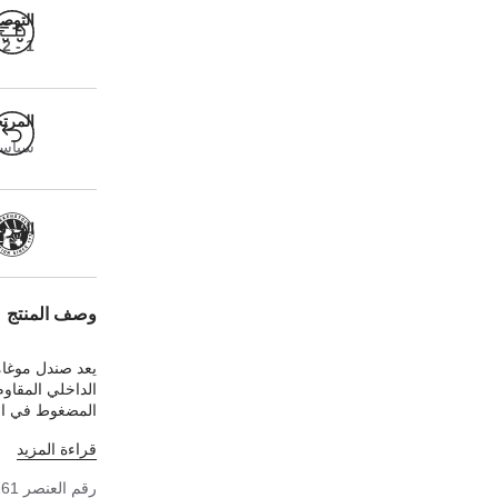
التوص
1 - 2 أيام عمل
المرت
سياسة ا
الحرفية
وصف المنتج
يعد صندل موغام
الداخلي المقاوم
المضغوط في الن
ومتينًا في جميع
قراءة المزيد
طبقتين وبالتالي
مصنوع من مادة ب
رقم العنصر
161