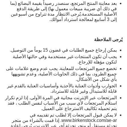
بعد معاينة المنتج المرتجع، سنصدر رصيداً بقيمة البضائع (بما
في ذلك أي ضريبة مبيعات معمول بها) إلى طريقة الدفع
الأصلية المستخدمة.يُرجى الانتظار مدة تتراوح من أسبوعين
إلى 3 أسابيع لمعالجة استرداد أموالك.
يُرجى الملاحظة
يمكن إرجاع جميع الطلبات في غضون 15 يوماً من التوصيل.
يجب أن تكون المنتجات غير مستخدمة وفي حالتها الأصلية
لتكون مؤهلة للإرجاع.
تخضع جميع المرتجعات للمعاينة. يجب عدم وضع علامات على
جميع الطرود، بما في ذلك الحاويات الأصلية، وعدم تشويهها
بأي شكل من الأشكال.
الجوارب وأدوات العناية بالأحذية وأساسيات العناية بالقدم غير
قابلة للاستبدال وغير قابلة للاسترداد.
المرتجعات عبر الإنترنت مجانية في المرة الأولى. إذا لزم تكرار
استلام المرتجعات لأي سبب من الأسباب لنفس الطلب ، فقد
يتم تحميله تكاليف الاسترجاع على العميل.
لا يمكن قبول المرتجعات إلا لطلب تم تقديمه في
www.birkenstock.com/ae-ar. إذا قمت بالشراء من متجر
تجزئة مستقل أو متجر تجزئة آخر عبر الإنترنت، يُرجى إعادة