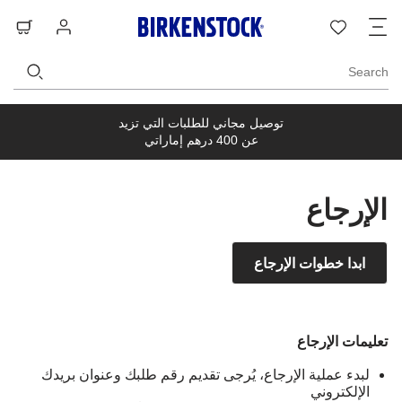
ت
قائمة
تسجيل
حق
ا
الرغبات
الدخول
ال
Search
توصيل مجاني للطلبات التي تزيد
عن 400 درهم إماراتي
الإرجاع
ابدا خطوات الإرجاع
تعليمات الإرجاع
لبدء عملية الإرجاع، يُرجى تقديم رقم طلبك وعنوان بريدك
الإلكتروني