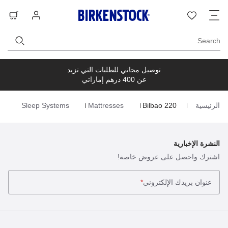
ت
قائمة
تسجيل
حق
ا
الرغبات
الدخول
ال
Search
توصيل مجاني للطلبات التي تزيد
عن 400 درهم إماراتي
الرئيسية
Bilbao 220
Mattresses
Sleep Systems
Homepage
النشرة الإخبارية
اشترك واحصل على عروض خاصة!
عنوان بريدك الإلكتروني
*