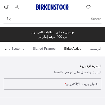
ت
قائمة
تسجيل
حق
ا
الرغبات
الدخول
ال
Search
توصيل مجاني للطلبات التي تزيد
عن 400 درهم إماراتي
الرئيسية
Birko Active
Slatted Frames
Sleep Systems
Homepage
النشرة الإخبارية
اشترك واحصل على عروض خاصة!
عنوان بريدك الإلكتروني
*