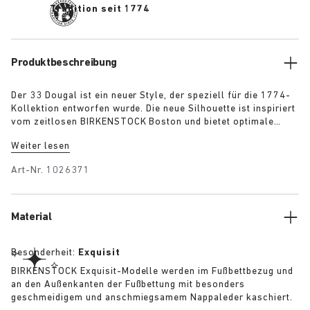
Tradition seit 1774
Produktbeschreibung
Der 33 Dougal ist ein neuer Style, der speziell für die 1774-
Kollektion entworfen wurde. Die neue Silhouette ist inspiriert
vom zeitlosen BIRKENSTOCK Boston und bietet optimale
orthopädische Unterstützung und Flexibilität. Er ist aus
Weiter lesen
glänzendem Glattleder gefertigt und verfügt über eine
farblich abgestimmte Schnalle. Erhältlich ist das Modell in
Art-Nr.
1026371
verschiedenen herbstlichen Farben: Schwarz und Green Moss.
Material
Besonderheit:
Exquisit
BIRKENSTOCK Exquisit-Modelle werden im Fußbettbezug und
an den Außenkanten der Fußbettung mit besonders
geschmeidigem und anschmiegsamem Nappaleder kaschiert.