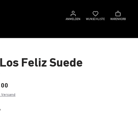
Anmelden
Wunschliste
Warenkorb
ANMELDEN
WUNSCHLISTE
WARENKORB
 Los Feliz Suede
r
,00
. Versand
e