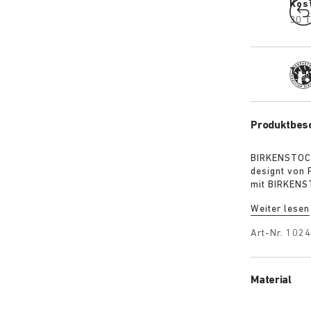
Kos
30 T
Trad
Produktbes
BIRKENSTOCK 
designt von 
mit BIRKENST
Kollaboratio
Weiter lesen
bewusst so 
Erbe als auc
Art-Nr.
102
Handschrift 
Material