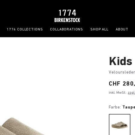
1774 COLLECTIONS
COLLABORATIONS
SHOP ALL
ABOUT
Kids
Velourslede
Price:
CHF 280
inkl. MwSt.
zzgl
Farbe:
Taup