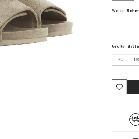
Weite:
Schm
Größe:
Bitt
EU
U
Lief