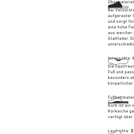
Obermateria
Bei Veloursl
aufgerauter 
und sorgt fü
eine hohe Fe
aus weicher 
Glattleder. 
unterschiedli
Innensohle:
Die hautfreu
Fuß und pass
besonders at
körperlicher
Fußbettmater
Kork ist ein
Korkeiche ge
verfügt über
Laufsohle:
Z