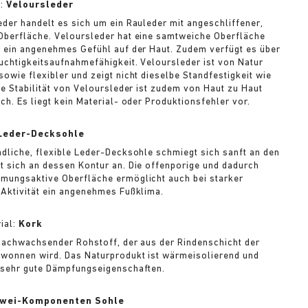
l:
Veloursleder
eder handelt es sich um ein Rauleder mit angeschliffener,
Oberfläche. Veloursleder hat eine samtweiche Oberfläche
r ein angenehmes Gefühl auf der Haut. Zudem verfügt es über
uchtigkeitsaufnahmefähigkeit. Veloursleder ist von Natur
sowie flexibler und zeigt nicht dieselbe Standfestigkeit wie
Die Stabilität von Veloursleder ist zudem von Haut zu Haut
ch. Es liegt kein Material- oder Produktionsfehler vor.
Leder-Decksohle
ndliche, flexible Leder-Decksohle schmiegt sich sanft an den
t sich an dessen Kontur an. Die offenporige und dadurch
mungsaktive Oberfläche ermöglicht auch bei starker
 Aktivität ein angenehmes Fußklima.
ial:
Kork
 nachwachsender Rohstoff, der aus der Rindenschicht der
wonnen wird. Das Naturprodukt ist wärmeisolierend und
 sehr gute Dämpfungseigenschaften.
wei-Komponenten Sohle