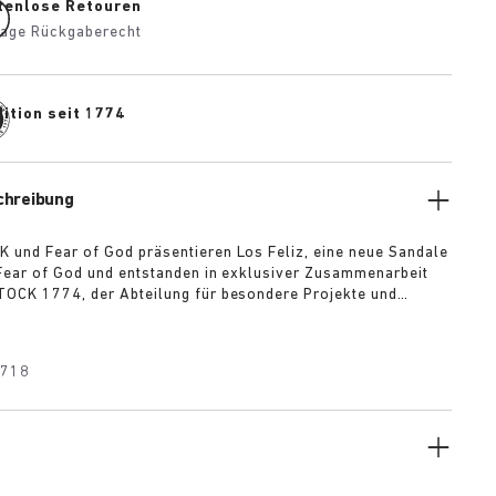
tenlose Retouren
age Rückgaberecht
ition seit 1774
chreibung
und Fear of God präsentieren Los Feliz, eine neue Sandale
Fear of God und entstanden in exklusiver Zusammenarbeit
OCK 1774, der Abteilung für besondere Projekte und
nen der deutschen Traditionsmarke. Der Los Feliz wurde
gestaltet, dass er sowohl BIRKENSTOCKs orthopädischem
h Fear of Gods unverkennbarer, zeitloser Design-
4718
Rechnung trägt.