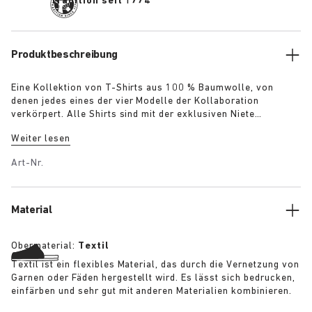
Tradition seit 1774
Produktbeschreibung
Eine Kollektion von T-Shirts aus 100 % Baumwolle, von
denen jedes eines der vier Modelle der Kollaboration
verkörpert. Alle Shirts sind mit der exklusiven Niete
versehen, die auch auf den Schuhen zu finden ist: „The
Weiter lesen
Gardener“ – T-Shirt mit gehäkelter Blumenapplikation in
Armeegrün „The Artist“ – T-Shirt mit subtiler Verwaschung
Art-Nr.
und Patina in Weiß „The Rebel“ – T-Shirt im Used-Look in
Schwarz „The Collector“ – Klassisches T-Shirt in Marineblau
Weitere Details:
Material
Obermaterial:
Textil
Textil ist ein flexibles Material, das durch die Vernetzung von
Garnen oder Fäden hergestellt wird. Es lässt sich bedrucken,
einfärben und sehr gut mit anderen Materialien kombinieren.