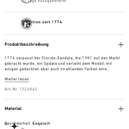
30 Tage Rückgaberecht
Tradition seit 1774
Produktbeschreibung
1774 verpasst der Florida-Sandale, die 1981 auf den Markt
gebracht wurde, ein Update und verleiht dem Modell mit
einigen gedeckten aber auch strahlenden Farben eine
zeitgenössische Note. Die Sandale, die mit einem großen
Weiter lesen
Anteil an Handarbeit in Deutschland aus Rohmaterialien aus
Europa gefertigt wird, verfügt über drei schmale Riemen und
Art-Nr.
1024842
verstellbare Schnallen für einen perfekten Sitz.
Material
Besonderheit:
Exquisit