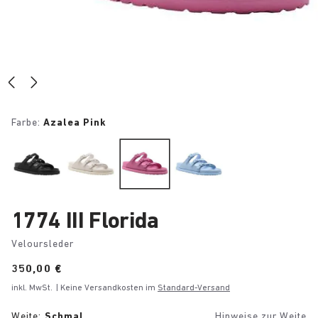
Farbe:
Azalea Pink
1774 III Florida
Veloursleder
Price:
350,00 €
inkl. MwSt.
| Keine Versandkosten im
Standard-Versand
Weite:
Schmal
Hinweise zur Weite