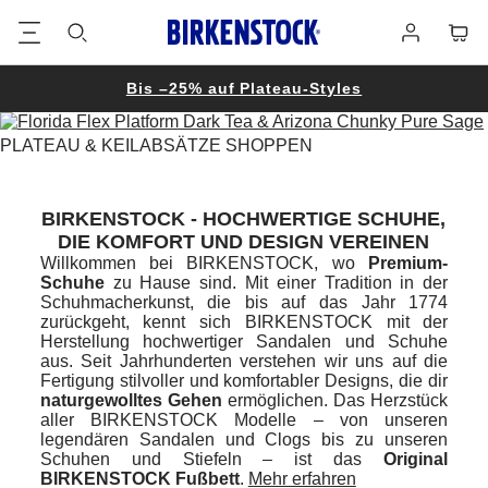
Footer
Waren
Anmelden
Bis –25% auf Plateau-Styles
PLATEAU & KEILABSÄTZE SHOPPEN
BIRKENSTOCK - HOCHWERTIGE SCHUHE,
DIE KOMFORT UND DESIGN VEREINEN
Willkommen bei BIRKENSTOCK, wo
Premium-
Schuhe
zu Hause sind. Mit einer Tradition in der
Schuhmacherkunst, die bis auf das Jahr 1774
zurückgeht, kennt sich BIRKENSTOCK mit der
Herstellung hochwertiger Sandalen und Schuhe
aus. Seit Jahrhunderten verstehen wir uns auf die
Fertigung stilvoller und komfortabler Designs, die dir
naturgewolltes Gehen
ermöglichen. Das Herzstück
aller BIRKENSTOCK Modelle – von unseren
legendären Sandalen und Clogs bis zu unseren
Schuhen und Stiefeln – ist das
Original
BIRKENSTOCK Fußbett
.
Mehr erfahren