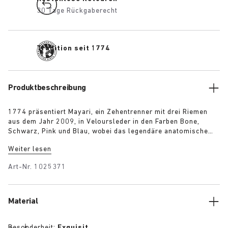
30 Tage Rückgaberecht
Tradition seit 1774
Produktbeschreibung
1774 präsentiert Mayari, ein Zehentrenner mit drei Riemen
aus dem Jahr 2009, in Veloursleder in den Farben Bone,
Schwarz, Pink und Blau, wobei das legendäre anatomische
Fußbett in feinstes Nappaleder gehüllt ist. Der Mayari ist
Weiter lesen
gleichermaßen praktisch und minimalistisch und verfügt über
einen zusätzlichen Riemen über den Fußspann für
Art-Nr.
1025371
verbesserten Halt und einen selbstbewussten Gang.
Material
Besonderheit:
Exquisit