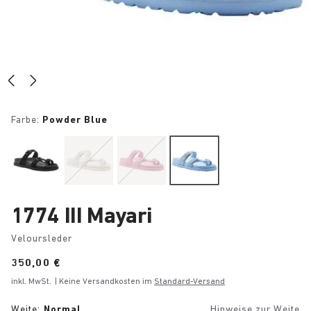
Farbe:
Powder Blue
1774 III Mayari
Veloursleder
Price:
350,00 €
inkl. MwSt.
| Keine Versandkosten im
Standard-Versand
Weite:
Normal
Hinweise zur Weite