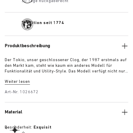
30 Tage Rückgaberecht
Tradition seit 1774
Produktbeschreibung
Der Tokio, unser geschlossener Clog, der 1987 erstmals auf
den Markt kam, steht wie kaum ein anderes Modell für
Funktionalität und Utility-Style. Das Modell verfügt nicht nur
über unser anatomisches Fußbett sondern auch über
Weiter lesen
anpassbare Riemen an der Ferse und am Fußspann. Der 1774-
Tokio ist erhältlich in vier rustikalen Farben: Schwarz, Moss
Art-Nr.
1026672
Green, Carafe und Kurkuma.
Material
Besonderheit:
Exquisit