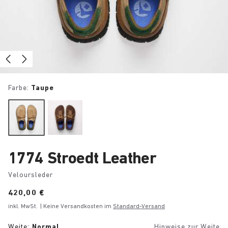
Farbe:
Taupe
1774 Stroedt Leather
Veloursleder
Price:
420,00 €
inkl. MwSt.
| Keine Versandkosten im
Standard-Versand
Weite:
Normal
Hinweise zur Weite