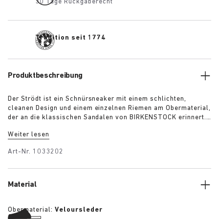
30 Tage Rückgaberecht
Tradition seit 1774
Produktbeschreibung
Der Strödt ist ein Schnürsneaker mit einem schlichten,
cleanen Design und einem einzelnen Riemen am Obermaterial,
der an die klassischen Sandalen von BIRKENSTOCK erinnert.
Erhältlich in Marone und Taupe, garantiert er hohen
Weiter lesen
Tragekomfort im Alltag mit einem Hauch von elegantem
Minimalismus.
Art-Nr.
1033202
Material
Obermaterial:
Veloursleder