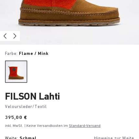
Farbe:
Flame / Mink
FILSON Lahti
Veloursleder/Textil
Price:
395,00 €
inkl. MwSt.
| Keine Versandkosten im
Standard-Versand
Weite:
Schmal
Hinweise zur Weite