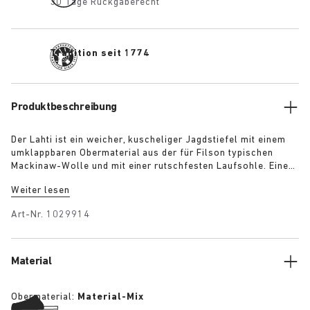
30 Tage Rückgaberecht
Tradition seit 1774
Produktbeschreibung
Der Lahti ist ein weicher, kuscheliger Jagdstiefel mit einem
umklappbaren Obermaterial aus der für Filson typischen
Mackinaw-Wolle und mit einer rutschfesten Laufsohle. Eine
weitere Besonderheit des Stiefels: BIRKENSTOCKs
Weiter lesen
legendäres Deep Blue Footbed. Dieses anatomisch geformte
Fußbett, das durch die natürliche Fußbewegung inspiriert ist,
Art-Nr.
1029914
lässt sich leicht einsetzen und wieder herausnehmen und
unterstützt den Fuß durch optimale Druckverteilung.
Material
Obermaterial:
Material-Mix