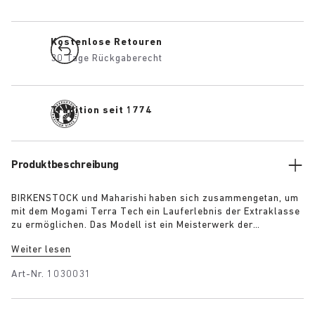
Kostenlose Retouren
30 Tage Rückgaberecht
Tradition seit 1774
Produktbeschreibung
BIRKENSTOCK und Maharishi haben sich zusammengetan, um
mit dem Mogami Terra Tech ein Lauferlebnis der Extraklasse
zu ermöglichen. Das Modell ist ein Meisterwerk der
Handwerkskunst und verfügt über verstellbare Features, die
Weiter lesen
es zum perfekten Begleiter bei Outdoor-Aktivitäten machen.
Die zwei Riemen bestehen aus Premium-Veloursleder und
Art-Nr.
1030031
glänzendem Gurtband, die jeweils mit einer hochfunktionellen
Schnellverschlussschnalle ausgestattet sind. Die
Polyurethan-Sohle mit optimalem Grip und Schutz ist die