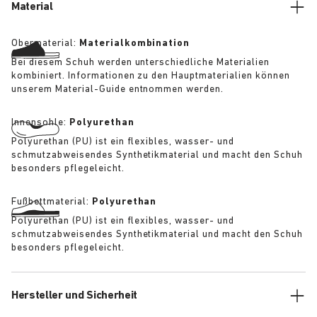
wasserfeste Version von BIRKENSTOCKs legendärem
Material
anatomischen Fußbett.
Obermaterial:
Materialkombination
Bei diesem Schuh werden unterschiedliche Materialien
kombiniert. Informationen zu den Hauptmaterialien können
unserem Material-Guide entnommen werden.
Innensohle:
Polyurethan
Polyurethan (PU) ist ein flexibles, wasser- und
schmutzabweisendes Synthetikmaterial und macht den Schuh
besonders pflegeleicht.
Fußbettmaterial:
Polyurethan
Polyurethan (PU) ist ein flexibles, wasser- und
schmutzabweisendes Synthetikmaterial und macht den Schuh
besonders pflegeleicht.
Hersteller und Sicherheit