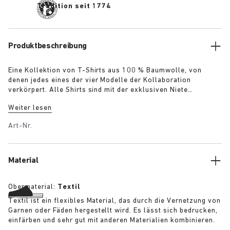
Tradition seit 1774
Produktbeschreibung
Eine Kollektion von T-Shirts aus 100 % Baumwolle, von
denen jedes eines der vier Modelle der Kollaboration
verkörpert. Alle Shirts sind mit der exklusiven Niete
versehen, die auch auf den Schuhen zu finden ist: „The
Weiter lesen
Gardener“ – T-Shirt mit gehäkelter Blumenapplikation in
Armeegrün „The Artist“ – T-Shirt mit subtiler Verwaschung
Art-Nr.
und Patina in Weiß „The Rebel“ – T-Shirt im Used-Look in
Schwarz „The Collector“ – Klassisches T-Shirt in Marineblau
Weitere Details:
Material
Obermaterial:
Textil
Textil ist ein flexibles Material, das durch die Vernetzung von
Garnen oder Fäden hergestellt wird. Es lässt sich bedrucken,
einfärben und sehr gut mit anderen Materialien kombinieren.