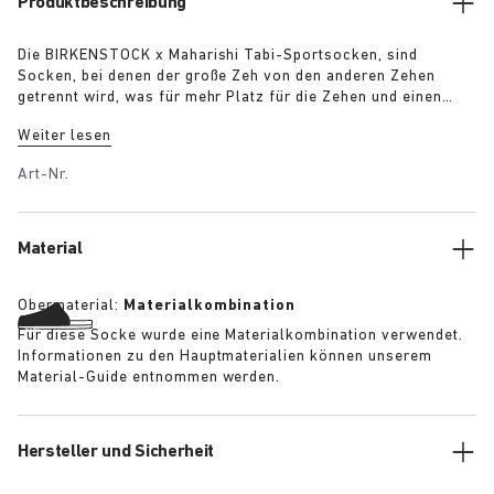
Produktbeschreibung
Die BIRKENSTOCK x Maharishi Tabi-Sportsocken, sind
Socken, bei denen der große Zeh von den anderen Zehen
getrennt wird, was für mehr Platz für die Zehen und einen
besseren Stand sorgt. Die Socken aus einer
Weiter lesen
Baumwollmischung und mit auffälligem Drachenmuster sind
das Must-have der Saison.
Art-Nr.
Material
Obermaterial:
Materialkombination
Für diese Socke wurde eine Materialkombination verwendet.
Informationen zu den Hauptmaterialien können unserem
Material-Guide entnommen werden.
Hersteller und Sicherheit