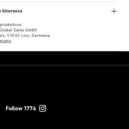
e Sicurezza
 produttore:
 Global Sales GmbH
els, 53545 Linz, Germania
ntatto
Follow 1774