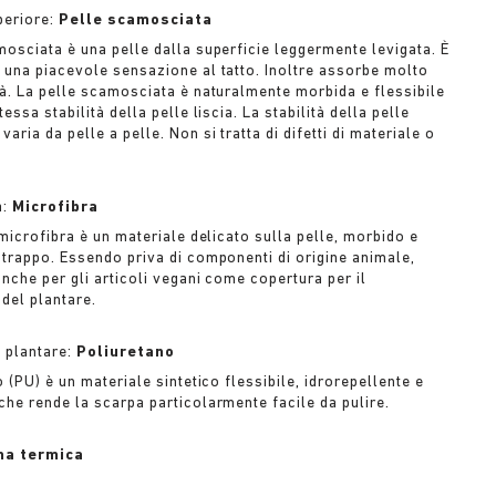
periore:
Pelle scamosciata
mosciata è una pelle dalla superficie leggermente levigata. È
 una piacevole sensazione al tatto. Inoltre assorbe molto
tà. La pelle scamosciata è naturalmente morbida e flessibile
tessa stabilità della pelle liscia. La stabilità della pelle
aria da pelle a pelle. Non si tratta di difetti di materiale o
a:
Microfibra
 microfibra è un materiale delicato sulla pelle, morbido e
strappo. Essendo priva di componenti di origine animale,
nche per gli articoli vegani come copertura per il
 del plantare.
l plantare:
Poliuretano
o (PU) è un materiale sintetico flessibile, idrorepellente e
che rende la scarpa particolarmente facile da pulire.
a termica