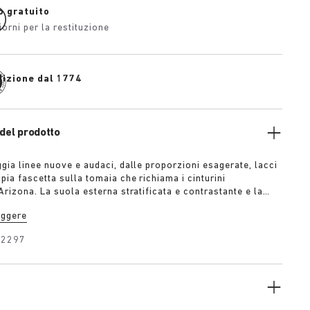
o gratuito
iorni per la restituzione
dizione dal 1774
del prodotto
ggia linee nuove e audaci, dalle proporzioni esagerate, lacci
ia fascetta sulla tomaia che richiama i cinturini
Arizona. La suola esterna stratificata e contrastante e la
rea conferiscono a questo design una forte presenza visiva,
eggere
lle scamosciata in colore tono su tono aggiunge profondità,
ffinatezza moderna.
32297