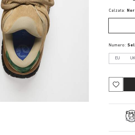
Calzata:
No
Numero:
Se
EU
U
Cons
Cons