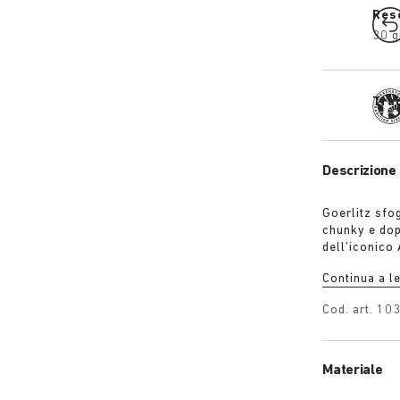
Res
30 g
Tra
Descrizione 
Goerlitz sfo
chunky e dopp
dell’iconico 
suola sculto
Continua a l
mentre la pe
texture e ra
Cod. art.
10
Materiale