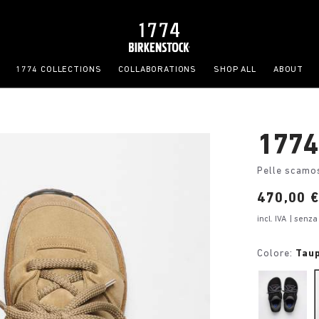
1774 COLLECTIONS
COLLABORATIONS
SHOP ALL
ABOUT
1774
Pelle scamo
Price:
470,00 
incl. IVA
| senza
Colore:
Tau