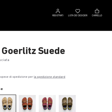
Registrati
Lista
Carrello
dei
REGISTRATI
LISTA DEI DESIDERI
CARRELLO
desideri
 Goerlitz Suede
sciata
€
 spese di spedizione per
la spedizione standard
pe