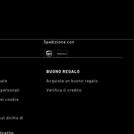
Spedizione con
BUONO REGALO
gale
Acquista un buono regalo
i personali
Verifica il credito
dei cookie
l diritto di
ntratto