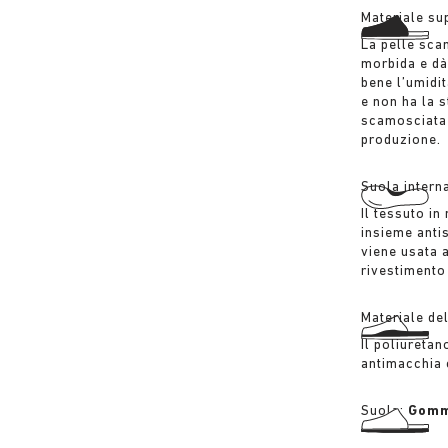
Materiale su
La pelle sca
morbida e dà
bene l’umidi
e non ha la s
scamosciata v
produzione.
Suola intern
Il tessuto in
insieme anti
viene usata a
rivestimento
Materiale de
Il poliuretan
antimacchia 
Suola:
Gomm