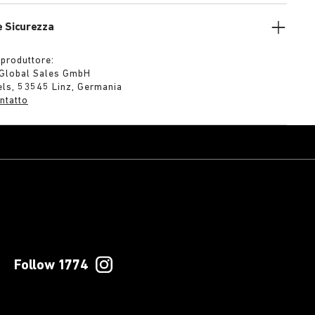
e Sicurezza
 produttore:
 Global Sales GmbH
els, 53545 Linz, Germania
ntatto
Follow 1774