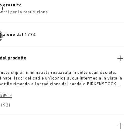
o gratuito
iorni per la restituzione
dizione dal 1774
del prodotto
 mule slip on minimalista realizzata in pelle scamosciata,
finate, lacci delicati e un’iconica suola intermedia in vista in
sottile rimando alla tradizione del sandalo BIRKENSTOCK.
pure sobria, è disponibile nelle sfumature tono su tono di
eggere
 e granata per una garbata dichiarazione di stile.
31931