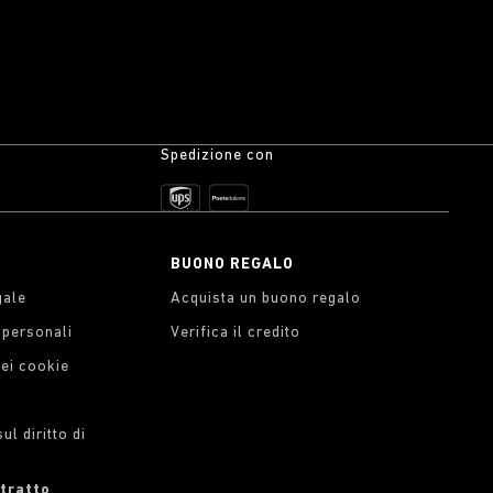
Spedizione con
BUONO REGALO
gale
Acquista un buono regalo
i personali
Verifica il credito
dei cookie
l diritto di
ntratto