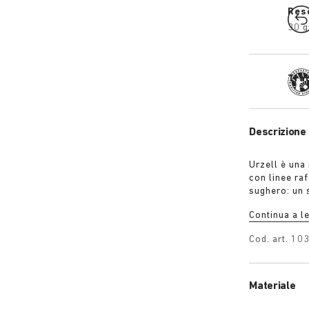
Res
30 g
Tra
Descrizione 
Urzell è una
con linee raf
sughero: un 
Scultorea ep
Continua a l
tortora, lime
Cod. art.
10
Materiale