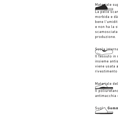
Materiale su
La pelle sca
morbida e dà
bene l’umidi
e non ha la s
scamosciata v
produzione.
Suola intern
Il tessuto in
insieme anti
viene usata a
rivestimento
Materiale de
Il poliuretan
antimacchia 
Suola:
Gomm