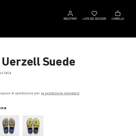
Registrati
Lista
Carrello
dei
REGISTRATI
LISTA DEI DESIDERI
CARRELLO
desideri
 Uerzell Suede
sciata
€
 spese di spedizione per
la spedizione standard
one