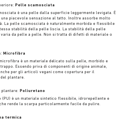
periore:
Pelle scamosciata
mosciata è una pelle dalla superficie leggermente levigata. È
 una piacevole sensazione al tatto. Inoltre assorbe molto
tà. La pelle scamosciata è naturalmente morbida e flessibile
tessa stabilità della pelle liscia. La stabilità della pelle
aria da pelle a pelle. Non si tratta di difetti di materiale o
a:
Microfibra
 microfibra è un materiale delicato sulla pelle, morbido e
strappo. Essendo priva di componenti di origine animale,
nche per gli articoli vegani come copertura per il
 del plantare.
l plantare:
Poliuretano
o (PU) è un materiale sintetico flessibile, idrorepellente e
che rende la scarpa particolarmente facile da pulire.
a termica