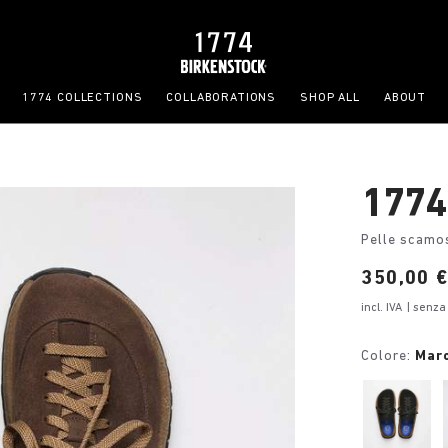
1774 COLLECTIONS
COLLABORATIONS
SHOP ALL
ABOUT
1774
Pelle scamo
Price:
350,00 
incl. IVA
| senza
Colore:
Mar