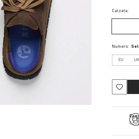
Calzata:
Numero:
Se
EU
U
Cons
Cons