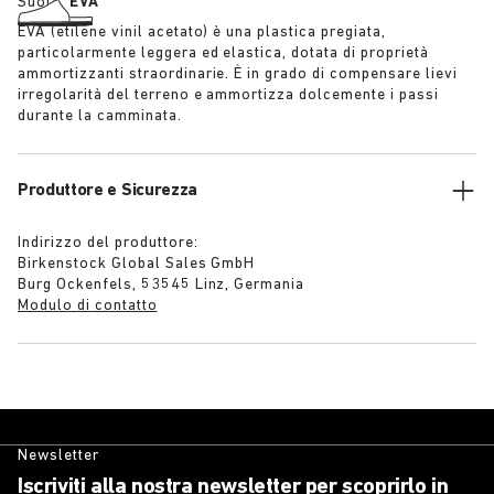
Suola:
EVA
EVA (etilene vinil acetato) è una plastica pregiata,
particolarmente leggera ed elastica, dotata di proprietà
ammortizzanti straordinarie. È in grado di compensare lievi
irregolarità del terreno e ammortizza dolcemente i passi
durante la camminata.
Produttore e Sicurezza
Indirizzo del produttore:
Birkenstock Global Sales GmbH
Burg Ockenfels, 53545 Linz, Germania
Modulo di contatto
Newsletter
Iscriviti alla nostra newsletter per scoprirlo in