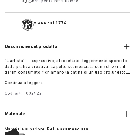
30 giorni per la restituzione
Tradizione dal 1774
Descrizione del prodotto
”L’artista” — espressivo, sfaccettato, leggermente sporcato
dalla pratica creativa. La pelle scamosciata con schizzi e il
denim consumato richiamano la patina di un uso prolungato,
il lento accumulo dei segni del tempo. Un’uniforme per fare,
Continua a leggere
per muoversi — l’eco di uno spazio dove la creatività lascia
le sue tracce. L’indumento è azione, l’artefatto evidenza.
Cod. art.
1032522
Materiale
Materiale superiore:
Pelle scamosciata