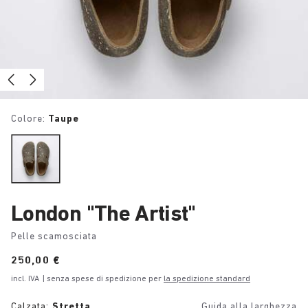
Colore:
Taupe
London "The Artist"
Pelle scamosciata
Price:
250,00 €
incl. IVA
| senza spese di spedizione per
la spedizione standard
Calzata:
Stretta
Guida alla larghezza