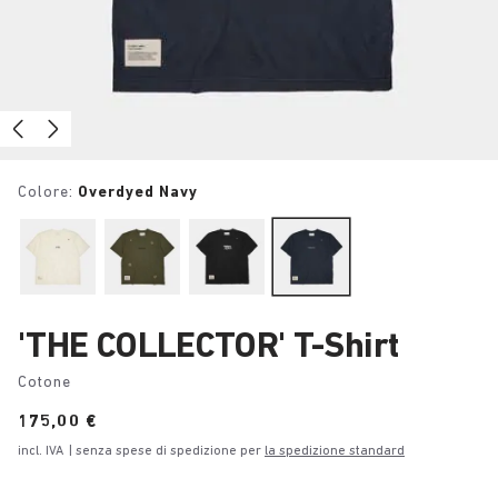
Colore:
Overdyed Navy
'THE COLLECTOR' T-Shirt
Cotone
Price:
175,00 €
incl. IVA
| senza spese di spedizione per
la spedizione standard