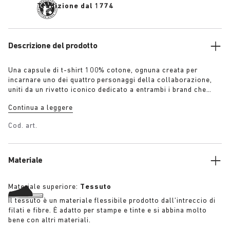
Tradizione dal 1774
Descrizione del prodotto
Una capsule di t-shirt 100% cotone, ognuna creata per
incarnare uno dei quattro personaggi della collaborazione,
uniti da un rivetto iconico dedicato a entrambi i brand che
rimanda alle calzature: “Il giardiniere” – T-shirt con
Continua a leggere
applicazione floreale in crochet in army green sovratinto
“L’artista” – T-shirt bianca invecchiata con una raffinata
Cod. art.
patina da usura “Il ribelle” – T-shirt invecchiata in nero
sovratinto “Il collezionista” – T-shirt classica in navy
sovratinto Ulteriori dettagli:
Materiale
Materiale superiore:
Tessuto
Il tessuto è un materiale flessibile prodotto dall’intreccio di
filati e fibre. È adatto per stampe e tinte e si abbina molto
bene con altri materiali.