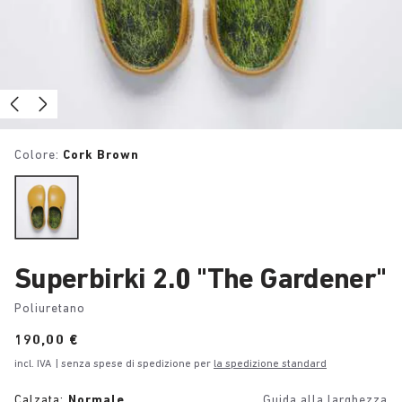
Colore:
Cork Brown
Superbirki 2.0 "The Gardener"
Poliuretano
Price:
190,00 €
incl. IVA
| senza spese di spedizione per
la spedizione standard
Calzata:
Normale
Guida alla larghezza