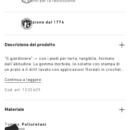
30 giorni per la restituzione
Tradizione dal 1774
Descrizione del prodotto
”Il giardiniere” — con i piedi per terra, tangibile, formato
dall'abitudine. La gomma morbida, le solette con stampa di
un prato e il drill lavato con applicazioni floreali in crochet
sono i segni di un poetico uso quotidiano. Un’uniforme
Continua a leggere
pensata per riflettere una vita vissuta al ritmo della terra.
Cod. art.
1032409
Materiale
Tomaia:
Poliuretani