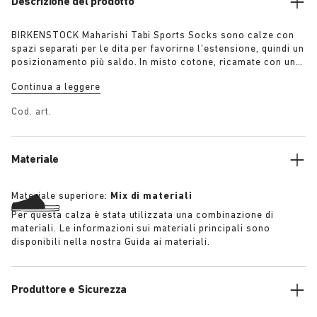
Descrizione del prodotto
BIRKENSTOCK Maharishi Tabi Sports Socks sono calze con
spazi separati per le dita per favorirne l’estensione, quindi un
posizionamento più saldo. In misto cotone, ricamate con un
originale motivo di drago, queste calze sono il must have
Continua a leggere
della stagione.
Cod. art.
Materiale
Materiale superiore:
Mix di materiali
Per questa calza è stata utilizzata una combinazione di
materiali. Le informazioni sui materiali principali sono
disponibili nella nostra Guida ai materiali.
Produttore e Sicurezza