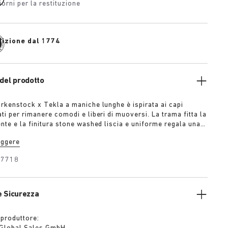
iorni per la restituzione
dizione dal 1774
del prodotto
irkenstock x Tekla a maniche lunghe è ispirata ai capi
ti per rimanere comodi e liberi di muoversi. La trama fitta la
ente e la finitura stone washed liscia e uniforme regala una
 morbidezza. I fili extra lunghi prevengono il formarsi di
eggere
arantiscono un colore saturo anche dopo anni di indosso.
27718
e Sicurezza
 produttore: