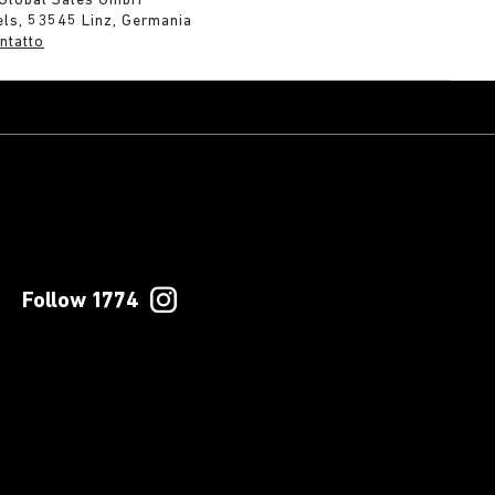
 Global Sales GmbH
els, 53545 Linz, Germania
ntatto
Follow 1774