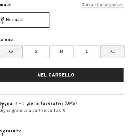
rmale
Guida alla larghezza
Normale
eziona
XS
S
M
L
XL
NEL CARRELLO
egna: 3 - 5 giorni lavorativi (UPS)
egna gratuita a partire da 120 €
o gratuito