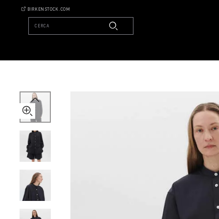
Tekla
BIRKENSTOCK.COM
Long-
sleeved
CERCA
Shirt