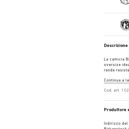
30 g
Tra
Descrizione 
La camicia B
oversize idea
rende resist
sensazione di
Continua a l
pelucchi e g
Cod. art.
10
Produttore 
Indirizzo del