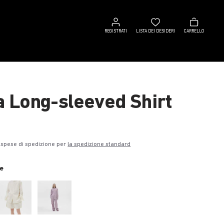
Registrati
Lista
Carrello
dei
REGISTRATI
LISTA DEI DESIDERI
CARRELLO
desideri
a Long-sleeved Shirt
€
 spese di spedizione per
la spedizione standard
e