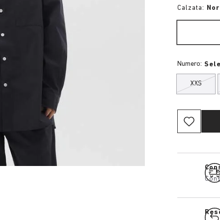
Calzata:
No
Numero:
Sel
XXS
Cons
Cons
Res